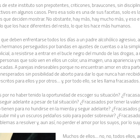
de este instituto son prepotentes, criticones, bravucones, sin disciplin
ctivos en algunos casos. Pero esa solo es una de sus facetas, solo es l
s que deciden mostrar. No obstante, hay más, hay mucho más, y eso es
 lo que los hace diferentes del resto, lo que los hace más humanos.
que deben enfrentarse todos los días a un padre alcohólico agresivo,
a hermanos perseguidos por bandas en ajustes de cuentas o a la simpl
olicial, a resistirse a entrar en el bucle negro del mundo de las drogas, 
 personas que solo ven en ellos un color, una imagen, una apariencia y 
ocadas. A parejas indeseables porque no encuentran amor en otra parte
esperados sin posibilidad de aborto para dar lo que nunca han recibid
scritos para ellos y por otros… y, por todo ello, se les llama fracasados.
 por no haber tenido la oportunidad de escoger su situación? ¿Fracasa
eguir adelante a pesar de tal situación? ¿Fracasados por tener la valent
 tienen para no hundirse en la mierda y seguir adelante? ¿Fracasados 
subir mil y un oscuros peldaños solo para poder sobrevivir? ¿Fracasado
blemas a resolver y, aun así, no perder el amor por los suyos, por lo su
Muchos de ellos… no, no, todos ellos, 