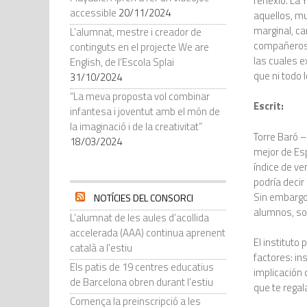
reflexió. La
accessible
20/11/2024
aquellos, m
marginal, ca
L’alumnat, mestre i creador de
compañeros 
continguts en el projecte We are
las cuales 
English, de l’Escola Splai
que ni todo 
31/10/2024
“La meva proposta vol combinar
Escrit:
infantesa i joventut amb el món de
la imaginació i de la creativitat”
Torre Baró –
18/03/2024
mejor de Esp
índice de ve
podría decir
Sin embargo,
NOTÍCIES DEL CONSORCI
alumnos, so
L’alumnat de les aules d’acollida
accelerada (AAA) continua aprenent
El instituto
català a l'estiu
factores: in
Els patis de 19 centres educatius
implicación 
de Barcelona obren durant l’estiu
que te regal
Comença la preinscripció a les