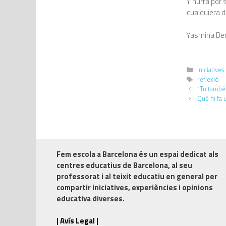
Y hurra por
cualquiera de
Yasmina B
Iniciatives
reflexió
“Tu també 
Què hi fa 
Fem escola a Barcelona
és un espai dedicat als
centres educatius de Barcelona, al seu
professorat i al teixit educatiu en general per
compartir iniciatives, experiències i opinions
educativa diverses.
| Avís Legal |