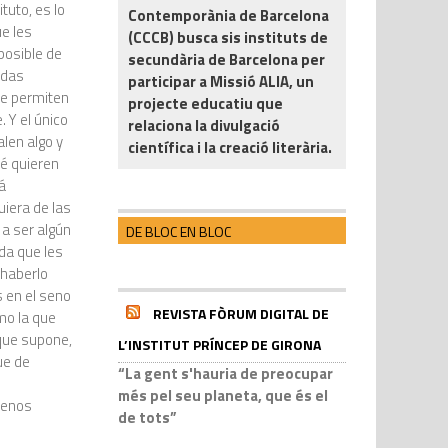
tuto, es lo
Contemporània de Barcelona
ue les
(CCCB) busca sis instituts de
posible de
secundària de Barcelona per
idas
participar a Missió ALIA, un
se permiten
projecte educatiu que
 Y el único
relaciona la divulgació
alen algo y
científica i la creació literària.
ué quieren
á
uiera de las
 a ser algún
DE BLOC EN BLOC
ida que les
 haberlo
 en el seno
REVISTA FÒRUM DIGITAL DE
mo la que
que supone,
L’INSTITUT PRÍNCEP DE GIRONA
ue de
“La gent s'hauria de preocupar
més pel seu planeta, que és el
menos
de tots”