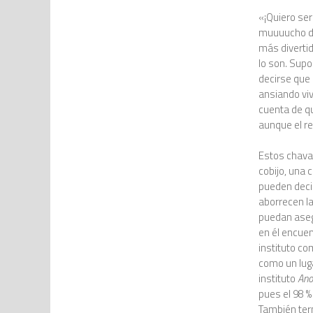
«¡Quiero ser
muuuucho di
más divertid
lo son. Sup
decirse que 
ansiando viv
cuenta de q
aunque el re
Estos chaval
cobijo, una 
pueden deci
aborrecen l
puedan asegu
en él encuen
instituto co
como un luga
instituto
Ano
pues el 98 %
También term