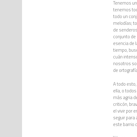
Tenemos un 
tenemos todo
todo un con
melodías; to
de senderos
conjunto de
esencia de l
tiempo, bus
cuán intens
nosotros so
de ortograf
A todo esto,
ella, o todo
más agria de
criticón, bra
el vivir por 
seguir para 
este barrio 