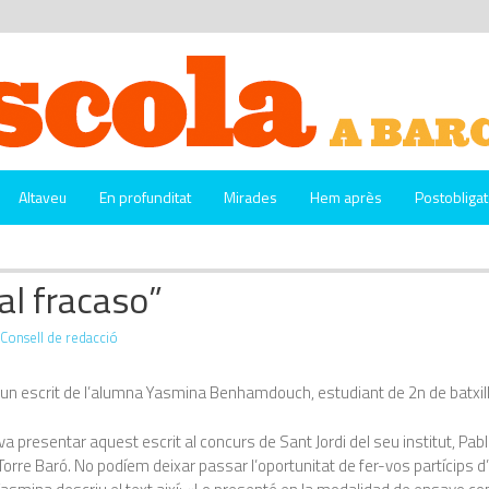
Altaveu
En profunditat
Mirades
Hem après
Postobligat
eal fracaso”
Consell de redacció
 un escrit de l’alumna Yasmina Benhamdouch, estudiant de 2n de batxill
a presentar aquest escrit al concurs de Sant Jordi del seu institut, Pabl
Torre Baró. No podíem deixar passar l’oportunitat de fer-vos partícips 