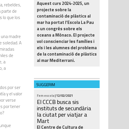
Aquest curs 2024-2025, un
a, rebeldes,
projecte sobre la
a parte de
contaminació de plàstics al
 lo que los
mar ha portat l’Escola La Pau
a un congrés sobre els
oceans a Mònaco. El projecte
 a una madre
vol conscienciar les famílies i
e soledad. A
els i les alumnes del problema
a miradas
de la contaminació de plàstics
miles de
al mar Mediterrani.
, a
o, a
SUGGERIM
dos por ser
ía y el valor
Fem escola
| 12/02/2021
por verse
El CCCB busca sis
s por tener
instituts de secundària
yo?
la ciutat per viatjar a
Mart
aunque
El Centre de Cultura de