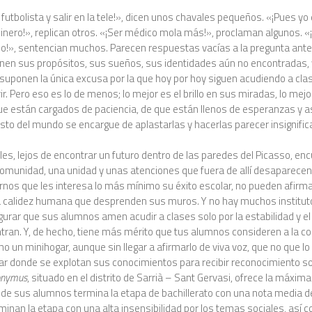
 futbolista y salir en la tele!», dicen unos chavales pequeños. «¡Pues yo
nero!», replican otros. «¡Ser médico mola más!», proclaman algunos. «
o!», sentencian muchos. Parecen respuestas vacías a la pregunta anter
onen sus propósitos, sus sueños, sus identidades aún no encontradas, 
suponen la única excusa por la que hoy por hoy siguen acudiendo a cla
ir. Pero eso es lo de menos; lo mejor es el brillo en sus miradas, lo mej
ue están cargados de paciencia, de que están llenos de esperanzas y a
sto del mundo se encargue de aplastarlas y hacerlas parecer insignific
es, lejos de encontrar un futuro dentro de las paredes del Picasso, en
comunidad, una unidad y unas atenciones que fuera de allí desaparecen.
rnos que les interesa lo más mínimo su éxito escolar, no pueden afirm
a calidez humana que desprenden sus muros. Y no hay muchos institut
rar que sus alumnos amen acudir a clases solo por la estabilidad y el
tran. Y, de hecho, tiene más mérito que tus alumnos consideren a la c
mo un minihogar, aunque sin llegar a afirmarlo de viva voz, que no que l
r donde se explotan sus conocimientos para recibir reconocimiento soc
nymus
, situado en el distrito de Sarrià – Sant Gervasi, ofrece la máxima
 de sus alumnos termina la etapa de bachillerato con una nota media d
inan la etapa con una alta insensibilidad por los temas sociales, así