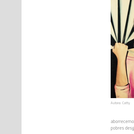
Autora: Catty
aborrecemos
pobres desgr