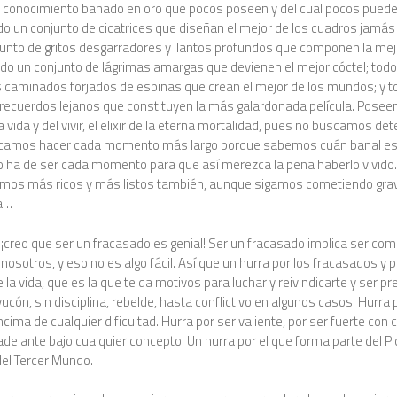
conocimiento bañado en oro que pocos poseen y del cual pocos puede
 un conjunto de cicatrices que diseñan el mejor de los cuadros jamás
junto de gritos desgarradores y llantos profundos que componen la mej
do un conjunto de lágrimas amargas que devienen el mejor cóctel; todo
 caminados forjados de espinas que crean el mejor de los mundos; y t
 recuerdos lejanos que constituyen la más galardonada película. Posee
a vida y del vivir, el elixir de la eterna mortalidad, pues no buscamos det
camos hacer cada momento más largo porque sabemos cuán banal es l
o ha de ser cada momento para que así merezca la pena haberlo vivido.
mos más ricos y más listos también, aunque sigamos cometiendo gra
ía…
 ¡creo que ser un fracasado es genial! Ser un fracasado implica ser como 
s nosotros, y eso no es algo fácil. Así que un hurra por los fracasados y p
 la vida, que es la que te da motivos para luchar y reivindicarte y ser pr
vucón, sin disciplina, rebelde, hasta conflictivo en algunos casos. Hurra p
encima de cualquier dificultad. Hurra por ser valiente, por ser fuerte con 
adelante bajo cualquier concepto. Un hurra por el que forma parte del P
del Tercer Mundo.