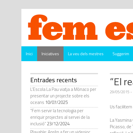
Vés
al
contingut
Inici
Iniciatives
La veu dels mestres
Suggerim
“El r
Entrades recents
L’Escola La Pau viatja a Mònaco per
29/05/2015
-
presentar un projecte sobre els
oceans
10/07/2025
Us facilitem
“Fem servir la tecnologia per
enriquir projectes al servei de la
La Yasmina v
inclusió”
23/12/2024
Picasso, de 
Playable: Aprèn a fer un videojoc