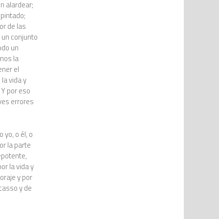
n alardear;
 pintado;
or de las
 un conjunto
odo un
mos la
ener el
a vida y
 Y por eso
ves errores
yo, o él, o
or la parte
epotente,
or la vida y
coraje y por
icasso y de