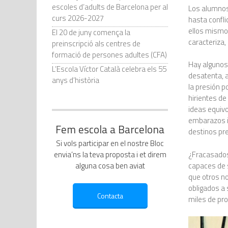
escoles d’adults de Barcelona per al
Los alumnos 
curs 2026-2027
hasta confli
ellos mismo
El 20 de juny comença la
caracteriza,
preinscripció als centres de
formació de persones adultes (CFA)
Hay algunos 
L’Escola Víctor Català celebra els 55
desatenta, 
anys d’història
la presión p
hirientes de
ideas equiv
embarazos in
Fem escola a Barcelona
destinos pre
Si vols participar en el nostre Bloc
¿Fracasados
envia’ns la teva proposta i et direm
capaces de s
alguna cosa ben aviat
que otros no
obligados a 
miles de pro