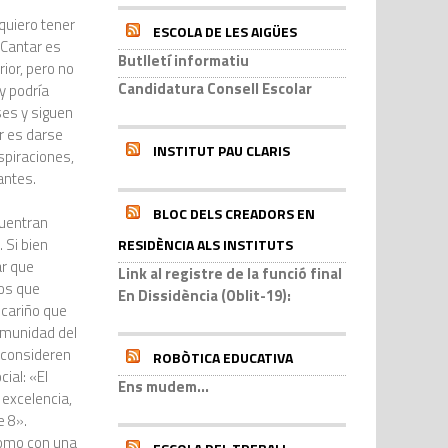
 quiero tener
ESCOLA DE LES AIGÜES
¡Cantar es
Butlletí informatiu
ior, pero no
Candidatura Consell Escolar
y podría
ses y siguen
or es darse
INSTITUT PAU CLARIS
spiraciones,
antes.
BLOC DELS CREADORS EN
cuentran
 Si bien
RESIDÈNCIA ALS INSTITUTS
ar que
Link al registre de la funció final
os que
En Dissidència (Oblit-19):
 cariño que
omunidad del
o consideren
ROBÒTICA EDUCATIVA
ial: «El
Ens mudem...
 excelencia,
e 8».
 como con una