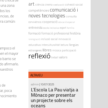
mo crítica de
art
ciència
cohesió social
n una zona
cinema
coeducació
comunicació i
competències
dos los
noves tecnologies
ncias, de
consulta
ura común:
cooperació
convivència
educació especial
entrevista
escola inclusiva
esport
família
formació
història
formació professional
innovació
inclusió social
immigració
educativa
interculturalitat
lectura
llengües
tampoco el
llibres
estrangeres
música
participació
reflexió
nen el mayor
valors
treball
o barrio se
do afirmarlo.
 nuestros
ALTAVEU
admin
| 10/07/2025
s de
L’Escola La Pau viatja a
ar, poca
Mònaco per presentar
conocimiento
un projecte sobre els
oceans