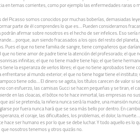
cia en temas corrientes, como por ejemplo las enfermedades raras o mi
 del Picasso somos conocidos por muchas boberías, demasiadas leye
 formar parte de él comprendes lo que es… Pueden considerarnos fraca
 podrán afirmar sobre nosotros es el hecho de ser infelices. Eso sería 
grande… porque, aun siendo fracasados a los ojos del resto del planet
s. Pues el que no tiene familia de sangre, tiene compañeros que darían
 el que no tiene amor de padre tiene la atención del profesorado; el que n
 sonrisas infinitas; el que no tiene madre tiene hijo; el que tiene herma
 tiene la esperanza de verlos libres; el que no tiene aprobados tiene co
a enfrentarse al mundo exterior; el que no tiene hogar tiene el instituto; 
ampoco tiene odio… El dinero se agota, los títulos carecen de valor si 
 no con esfuerzo, las camisas Gucci se hacen pequeñas y se tiran, el ca
 pierde en las cloacas, el bótox no te hace inmortal, las empresas no su
nque así se pretenda, la niñera nunca será la madre, una mansión nunc
eglarse por fuera nunca hará que se sea más bello por dentro. En cambio,
esperanza, el coraje, las dificultades, los problemas, el dolor, la muerte…
te hace ser humano es por lo que se debe luchar. Y todo aquello es lo q
 que nosotros tenemos y otros quizás no.