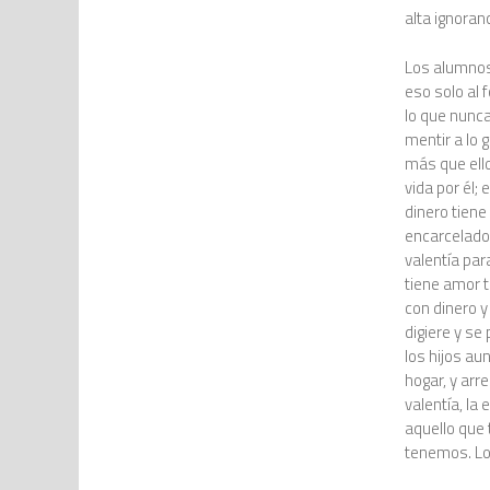
alta ignoran
Los alumnos
eso solo al
lo que nunca
mentir a lo 
más que ello
vida por él;
dinero tiene
encarcelados
valentía par
tiene amor t
con dinero y
digiere y se
los hijos au
hogar, y arr
valentía, la 
aquello que 
tenemos. Lo