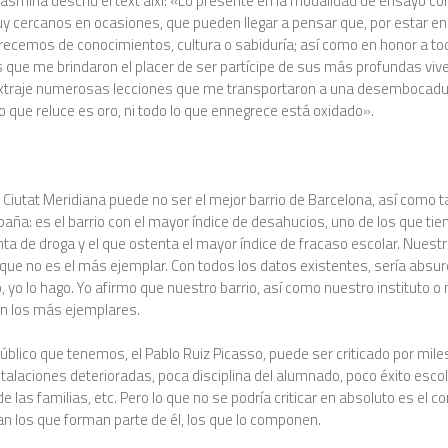
 Yasmina descriu el text així: «Lo presenté en la modalidad de ensayo co
uy cercanos en ocasiones, que pueden llegar a pensar que, por estar e
recemos de conocimientos, cultura o sabiduría; así como en honor a to
que me brindaron el placer de ser partícipe de sus más profundas vive
extraje numerosas lecciones que me transportaron a una desembocad
lo que reluce es oro, ni todo lo que ennegrece está oxidado».
 Ciutat Meridiana puede no ser el mejor barrio de Barcelona, así como 
aña: es el barrio con el mayor índice de desahucios, uno de los que tie
nta de droga y el que ostenta el mayor índice de fracaso escolar. Nuestr
 que no es el más ejemplar. Con todos los datos existentes, sería absur
 yo lo hago. Yo afirmo que nuestro barrio, así como nuestro instituto o
n los más ejemplares.
 público que tenemos, el Pablo Ruiz Picasso, puede ser criticado por mile
stalaciones deterioradas, poca disciplina del alumnado, poco éxito escol
de las familias, etc. Pero lo que no se podría criticar en absoluto es el 
an los que forman parte de él, los que lo componen.