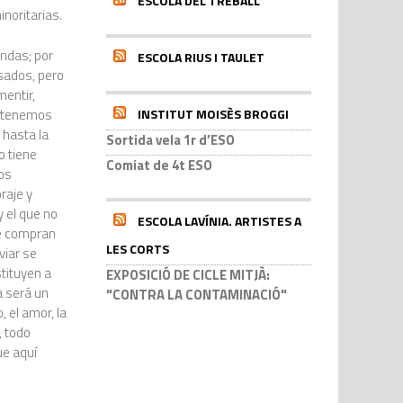
ESCOLA DEL TREBALL
noritarias.
ndas; por
ESCOLA RIUS I TAULET
sados, pero
mentir,
a, tenemos
INSTITUT MOISÈS BROGGI
 hasta la
Sortida vela 1r d’ESO
o tiene
Comiat de 4t ESO
nos
raje y
y el que no
ESCOLA LAVÍNIA. ARTISTES A
se compran
LES CORTS
viar se
stituyen a
EXPOSICIÓ DE CICLE MITJÀ:
a será un
"CONTRA LA CONTAMINACIÓ"
 el amor, la
, todo
ue aquí