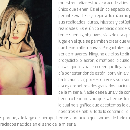
muestren odiar estudiar y acudir al insti
único que tienen. Es el único espacio q
permite evadirse y alejarse lo máximo 
sus realidades: duras, injustas y estúp
realidades. Es el único espacio donde 
tener sueños, objetivos, vías de escape.
lugar en el que se permiten creer que v
que tienen alternativas. Pregúntales q
ser de mayores. Ninguno de ellos te dir
drogadicto, o ladrón, o mafioso, o cualq
cosas que les hacen creer que llegarán
día por estar donde están, por vivir la v
ha tocado vivir, por ser quienes son sin
escogido: pobres desgraciados nacidos
de la miseria. Nadie desea una vida co
tienen o tenemos porque sabemos lo 
lo cual no significa que aceptemos lo q
nosotros se habla. Todo lo contrario, lo
 porque, a lo largo del tiempo, hemos aprendido que somos de todo 
aciados nacidos en el seno de la miseria.