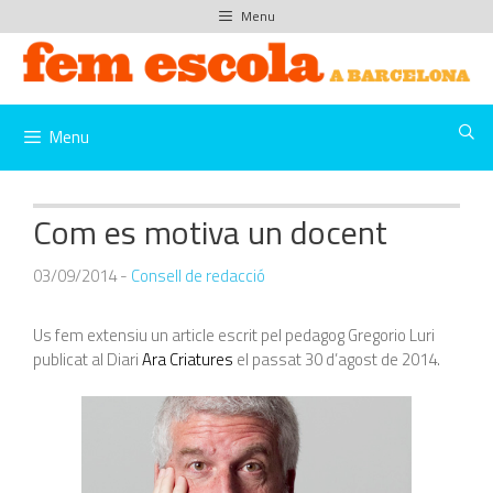
Vés
Menu
al
contingut
Menu
Com es motiva un docent
03/09/2014
-
Consell de redacció
Us fem extensiu un article escrit pel pedagog Gregorio Luri
publicat al Diari
Ara Criatures
el passat 30 d’agost de 2014.