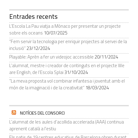
Entrades recents
L’Escola La Pau viatja a Mònaco per presentar un projecte
sobre els oceans
10/07/2025
“Fem servir la tecnologia per enriquir projectes al servei de la
inclusió”
23/12/2024
Playable: Aprèn a fer un videojoc accessible
20/11/2024
L’alumnat, mestre i creador de continguts en el projecte We
are English, de l’Escola Splai
31/10/2024
“La meva proposta vol combinar infantesa i joventut amb el
món de la imaginació i de la creativitat”
18/03/2024
NOTÍCIES DEL CONSORCI
L’alumnat de les aules d’acollida accelerada (AAA) continua
aprenent català a l'estiu
Els patis de 19 centres educatius de Barcelona obren durant