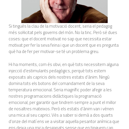
Si tingués la clau de la motivació docent, seria el pedagog
més sol·licitat pels governs del món. No la tinc. Però sé dues
coses: que el docent motivat no sap que necessita estar
motivat per fer la seva feina i que un docent que es pregunta
què ha de fer per motivar-se té un problema greu.
Hi ha moments, com és obvi, en què tots necessitem alguna
injecció d‘estimulants pedagògics, perquè tots estem
exposats als capricis dels nostres estats d‘ànim. Ningú
domina tots els botons del comandament de la seva
temperatura emocional. Seria magnífic poder afegir a les
nostres programacions didàctiques la programació
emocional, per garantir que tindrem sempre a punt el millor
de nosaltres mateixos. Però els estats d‘ànim van i vénen
una mica al seu caprici. Vés a saber si demà a dos quarts
d‘onze del matí ens ve a visitar aquella pesantor anímica que
ens deixa una mica desganats sense que en tinguem cap