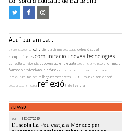
Consorci d’Educació de Barcelona
Aquí parlem de…
art
ciència
cohesió social
cinema
coeducació
aprenentatge servei
comunicació i noves tecnologies
competències
cooperació
entrevista
formació
consulta
convivència
escola inclusiva
esport
història
formació professional
innovació educativa
inclusió social
llibres
interculturalitat
lectura
llengües estrangeres
música
participació
reflexió
valors
treball
postobligatoris
recerca
ALTAVEU
admin
| 10/07/2025
L’Escola La Pau viatja a Mònaco per