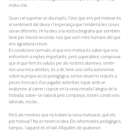
motiu clar.
Quan cal suportar un dia espès, l‘únic que ens pot motivar és
el sentiment del deure i l‘esperança que l‘endemà les coses
seran diferents. Hi ha dies a la nostra biografia que semblen
tenir per missió recordar-nos que som més humans del que
ens agradaria creure.
En condicions normals, el que ens motiva és saber que ens
enfrontem a reptes importants, però superables; comprovar
que el que fem és valuós per als nostres alumnes; sentir-
nos una mica artistes, és a dir, tenir una certa autonomia
sobre la pròpia acció pedagògica, sense veure‘ns reduïts a
peces d‘escacs d‘un jugador autoritari; topar amb un
exalumne al carrer i copsar en la seva mirada l‘alegria de la
trobada; saber-se valorat pels companys; bones condicions
laborals, esclar…
Però als mestres que no troben la seva motivació, què els
pot motivar? No en tenim ni idea. Els reformistes pedagògics,
tampoc. I aquest és el taló d‘Aquil·les de qualsevol