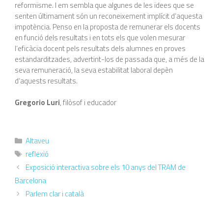
reformisme. I em sembla que algunes de les idees que se
senten últimament són un reconeixement implícit d‘aquesta
impotència. Penso en la proposta de remunerar els docents
en funció dels resultats i en tots els que volen mesurar
l‘eficàcia docent pels resultats dels alumnes en proves
estandarditzades, advertint-los de passada que, a més de la
seva remuneració, la seva estabilitat laboral depèn
d‘aquests resultats.
Gregorio Luri
, filòsof i educador
Altaveu
reflexió
Exposició interactiva sobre els 10 anys del TRAM de
Barcelona
Parlem clar i català