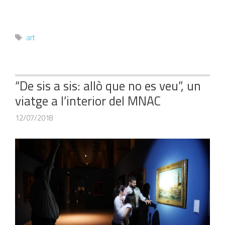
Etiquetes
art
“De sis a sis: allò que no es veu”, un
viatge a l’interior del MNAC
12/07/2018