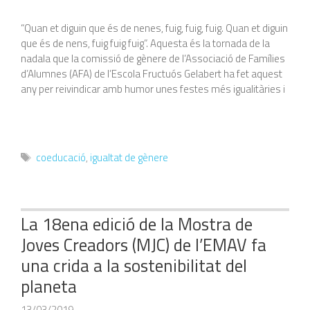
“Quan et diguin que és de nenes, fuig, fuig, fuig. Quan et diguin
que és de nens, fuig fuig fuig”. Aquesta és la tornada de la
nadala que la comissió de gènere de l’Associació de Famílies
d’Alumnes (AFA) de l’Escola Fructuós Gelabert ha fet aquest
any per reivindicar amb humor unes festes més igualitàries i
Etiquetes
coeducació
,
igualtat de gènere
La 18ena edició de la Mostra de
Joves Creadors (MJC) de l’EMAV fa
una crida a la sostenibilitat del
planeta
13/03/2019