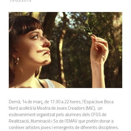
Demà, 14 de març, de 17.30 a 22 hores, l’Espai Jove Boca
Nord acollirà la Mostra de Joves Creadors (MJC), un
esdeveniment organitzat pels alumnes dels CFGS de
Realització, Il·luminació i So de l’EMAV que pretén donar a
conèixer artistes joves i emergents de diferents disciplines.