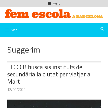
Vés
Menu
al
contingut
Menu
Suggerim
El CCCB busca sis instituts de
secundària la ciutat per viatjar a
Mart
12/02/2021