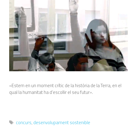
«Estem en un moment crític de la història de la Terra, en el
qual la humanitat ha d’escollir el seu futur».
Etiquetes
concurs
,
desenvolupament sostenible