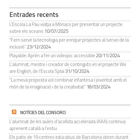
Entrades recents
L’Escola La Pau viatja a Mònaco per presentar un projecte
sobre els oceans
10/07/2025
“Fem servir la tecnologia per enriquir projectes al servei de la
inclusió”
23/12/2024
Playable: Aprèn a fer un videojoc accessible
20/11/2024
L’alumnat, mestre i creador de continguts en el projecte We
are English, de l’Escola Splai
31/10/2024
“La meva proposta vol combinar infantesa i joventut amb el
món de la imaginació i de la creativitat”
18/03/2024
NOTÍCIES DEL CONSORCI
L’alumnat de les aules d’acollida accelerada (AAA) continua
aprenent català a l'estiu
Els patis de 19 centres educatius de Barcelona obren durant