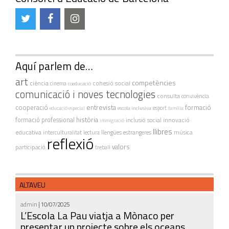
Aquí parlem de…
art
competències
ciència
cohesió social
cinema
coeducació
comunicació i noves tecnologies
consulta
convivència
cooperació
entrevista
formació
escola inclusiva
esport
educació especial
família
història
formació professional
innovació
inclusió social
immigració
llibres
educativa
interculturalitat
lectura
llengües estrangeres
música
reflexió
valors
participació
treball
ALTAVEU
admin
| 10/07/2025
L’Escola La Pau viatja a Mònaco per
presentar un projecte sobre els oceans