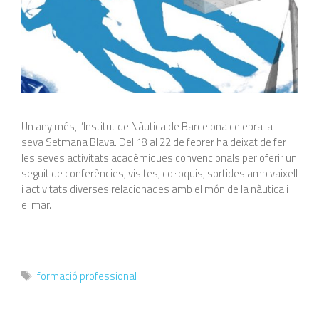
Un any més, l’Institut de Nàutica de Barcelona celebra la
seva Setmana Blava. Del 18 al 22 de febrer ha deixat de fer
les seves activitats acadèmiques convencionals per oferir un
seguit de conferències, visites, col·loquis, sortides amb vaixell
i activitats diverses relacionades amb el món de la nàutica i
el mar.
Etiquetes
formació professional