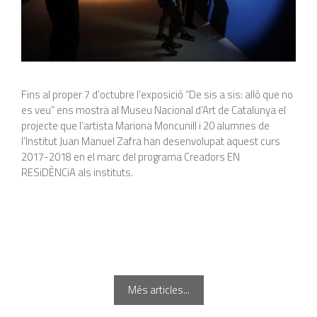
Fins al proper 7 d’octubre l’exposició “De sis a sis: allò que no
es veu” ens mostra al Museu Nacional d’Art de Catalunya el
projecte que l’artista Mariona Moncunill i 20 alumnes de
l’Institut Juan Manuel Zafra han desenvolupat aquest curs
2017-2018 en el marc del programa Creadors EN
RESiDÈNCiA als instituts.
Més articles...