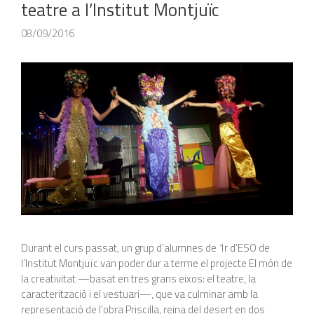
teatre a l’Institut Montjuïc
08/09/2016
Durant el curs passat, un grup d’alumnes de 1r d’ESO de
l’Institut Montjuïc van poder dur a terme el projecte El món de
la creativitat —basat en tres grans eixos: el teatre, la
caracterització i el vestuari—, que va culminar amb la
representació de l’obra Priscilla, reina del desert en dos