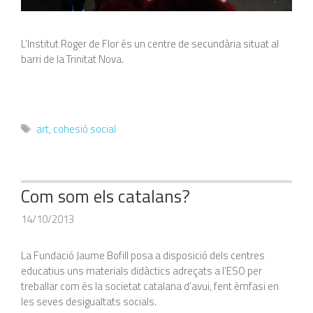
L’Institut Roger de Flor és un centre de secundària situat al
barri de la Trinitat Nova.
Etiquetes
art
,
cohesió social
Com som els catalans?
14/10/2013
La Fundació Jaume Bofill posa a disposició dels centres
educatius uns materials didàctics adreçats a l’ESO per
treballar com és la societat catalana d’avui, fent èmfasi en
les seves desigualtats socials.