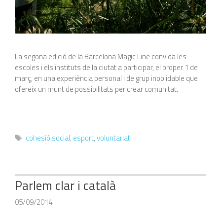
La segona edició de la Barcelona Magic Line convida les
escoles i els instituts de la ciutat a participar, el proper 1 de
març, en una experiència personal i de grup inoblidable que
ofereix un munt de possibilitats per crear comunitat.
Etiquetes
cohesió social
,
esport
,
voluntariat
Parlem clar i català
05/09/2014