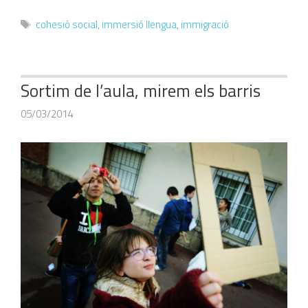
Etiquetes
cohesió social
,
immersió llengua
,
immigració
Sortim de l’aula, mirem els barris
05/03/2014