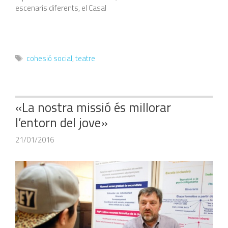
escenaris diferents, el Casal
Etiquetes
cohesió social
,
teatre
«La nostra missió és millorar
l’entorn del jove»
21/01/2016