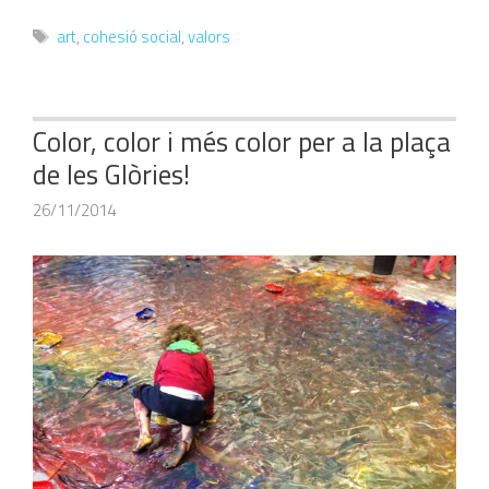
Etiquetes
art
,
cohesió social
,
valors
Color, color i més color per a la plaça
de les Glòries!
26/11/2014