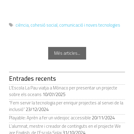
Etiquetes
ciència
,
cohesió social
,
comunicació i noves tecnologies
Més articles...
Entrades recents
L’Escola La Pau viatja a Mònaco per presentar un projecte
sobre els oceans
10/07/2025
“Fem servir la tecnologia per enriquir projectes al servei de la
inclusió”
23/12/2024
Playable: Aprèn a fer un videojoc accessible
20/11/2024
L’alumnat, mestre i creador de continguts en el projecte We
are English, de l’Escola Splai
31/10/2024