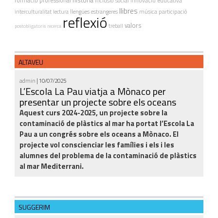
història
formació professional
innovació educativa
inclusió social
llibres
interculturalitat
lectura
llengües estrangeres
música
participació
reflexió
valors
treball
postobligatoris
recerca
ALTAVEU
admin
| 10/07/2025
L’Escola La Pau viatja a Mònaco per
presentar un projecte sobre els oceans
Aquest curs 2024-2025, un projecte sobre la
contaminació de plàstics al mar ha portat l’Escola La
Pau a un congrés sobre els oceans a Mònaco. El
projecte vol conscienciar les famílies i els i les
alumnes del problema de la contaminació de plàstics
al mar Mediterrani.
SUGGERIM