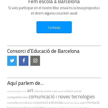
Fem escola a Barcelona
Si vols participar en el nostre Bloc envia’ns la teva proposta i
et direm alguna cosa ben aviat
Consorci d’Educació de Barcelona
Aquí parlem de…
art
ciència
cohesió social
cinema
coeducació
aprenentatge servei
comunicació i noves tecnologies
competències
cooperació
entrevista
formació
consulta
convivència
escola inclusiva
esport