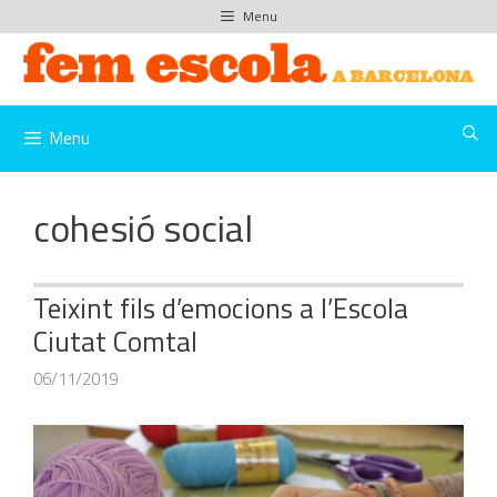
Vés
Menu
al
contingut
Menu
cohesió social
Teixint fils d’emocions a l’Escola
Ciutat Comtal
06/11/2019