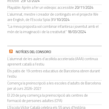
inclusió”
23/12/2024
Playable: Aprèn a fer un videojoc accessible
20/11/2024
L’alumnat, mestre i creador de continguts en el projecte We
are English, de l’Escola Splai
31/10/2024
“La meva proposta vol combinar infantesa i joventut amb el
món de la imaginació i de la creativitat”
18/03/2024
NOTÍCIES DEL CONSORCI
L’alumnat de les aules d’acollida accelerada (AAA) continua
aprenent català a l'estiu
Els patis de 19 centres educatius de Barcelona obren durant
l’estiu
Comença la preinscripció a les escoles d’adults de Barcelona
per al curs 2026-2027
El 20 de juny comença la preinscripció als centres de
formació de persones adultes (CFA)
L’Escola Víctor Català celebra els 55 anys d’història