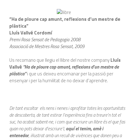
“Ha de ploure cap amunt, reflexions d’un mestre de
plàstica”
Lluís Vallvé Cordomí
Premi Rosa Sensat de Pedagogia 2008
Associació de Mestres Rosa Sensat, 2009
Us recomano que llegiu el llibre del nostre company
Lluís
Vallvé
“Ha de ploure cap amunt, reflexions d’un mestre de
plàstica”
i que us deixeu encomanar per la passió per
ensenyar i per la humilitat de no deixar d’aprendre.
De tant escoltar els nens i nenes i aprofitar totes les oportunitats
de descoberta, de tant estirar l’experiència fins a treure’n tot el
suc, ha acabat sabent-ne, i com que escriure un llibre és el que fas
quan no pots deixar d’escriure’l,
aquí el tenim, amè i
entenedor
, il·lustrat amb un recull de vivències que donen peu a