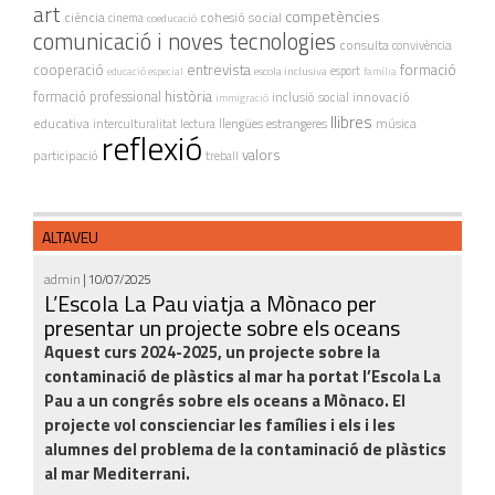
art
competències
ciència
cohesió social
cinema
coeducació
comunicació i noves tecnologies
consulta
convivència
cooperació
entrevista
formació
escola inclusiva
esport
educació especial
família
història
formació professional
innovació
inclusió social
immigració
llibres
educativa
interculturalitat
lectura
llengües estrangeres
música
reflexió
valors
participació
treball
ALTAVEU
admin
| 10/07/2025
L’Escola La Pau viatja a Mònaco per
presentar un projecte sobre els oceans
Aquest curs 2024-2025, un projecte sobre la
contaminació de plàstics al mar ha portat l’Escola La
Pau a un congrés sobre els oceans a Mònaco. El
projecte vol conscienciar les famílies i els i les
alumnes del problema de la contaminació de plàstics
al mar Mediterrani.