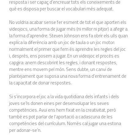
resposta i ser capaç d’encreuar tots els coneixements de
què es disposa per buscar el vocabulari més adequat.
No voldria acabar sense fer esment de tot el que aporten els
videojocs, una forma de jugar més (ni millor ni pitjor) a afegir a
la forma d’aprendre. Steven Johnson ens fa obrir els ulls quan
explica la diferència amb un joc de taula o un joc motor:
normalment el primer que fem és aprendre les regles del joc
i, després, ens posem a jugar. En un videojoc el procés es
capgira: anem descobrint les regles, i donant respostes,
mentre ens movem pel món. Sens dubte, un canvi de
plantejament que suposa una nova forma d’entrenament de
la capacitat de donar respostes.
Si s’incorpora el joc a la vida quotidiana dels infants i dels
joves se’ls donen eines per desenvolupar les seves
competències. Avui ens hem fixat en la creativitat, però
també es pot parlar de l’aportació a cadascuna de les
competències del currículum. Només cal jugar una estona
per adonar-se’n.