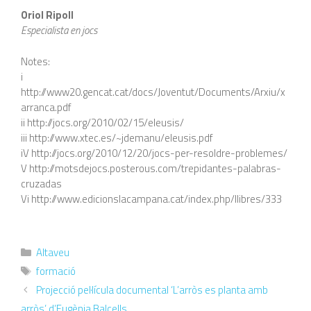
Oriol Ripoll
Especialista en jocs
Notes:
i
http://www20.gencat.cat/docs/Joventut/Documents/Arxiu/x
arranca.pdf
ii http://jocs.org/2010/02/15/eleusis/
iii http://www.xtec.es/~jdemanu/eleusis.pdf
iV http://jocs.org/2010/12/20/jocs-per-resoldre-problemes/
V http://motsdejocs.posterous.com/trepidantes-palabras-
cruzadas
Vi http://www.edicionslacampana.cat/index.php/llibres/333
Altaveu
formació
Projecció pel·lícula documental ‘L’arròs es planta amb
arròs’ d’Eugènia Balcells