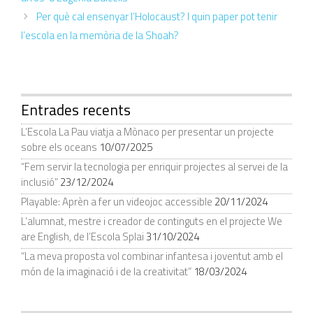
Per què cal ensenyar l’Holocaust? I quin paper pot tenir
l’escola en la memòria de la Shoah?
Entrades recents
L’Escola La Pau viatja a Mònaco per presentar un projecte
sobre els oceans
10/07/2025
“Fem servir la tecnologia per enriquir projectes al servei de la
inclusió”
23/12/2024
Playable: Aprèn a fer un videojoc accessible
20/11/2024
L’alumnat, mestre i creador de continguts en el projecte We
are English, de l’Escola Splai
31/10/2024
“La meva proposta vol combinar infantesa i joventut amb el
món de la imaginació i de la creativitat”
18/03/2024