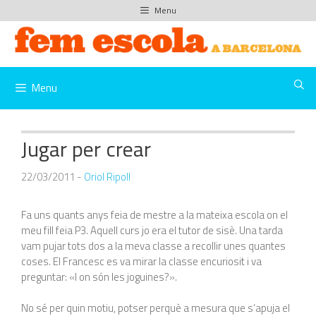
Vés
Menu
al
contingut
Menu
Jugar per crear
22/03/2011
-
Oriol Ripoll
Fa uns quants anys feia de mestre a la mateixa escola on el
meu fill feia P3. Aquell curs jo era el tutor de sisè. Una tarda
vam pujar tots dos a la meva classe a recollir unes quantes
coses. El Francesc es va mirar la classe encuriosit i va
preguntar: «I on són les joguines?».
No sé per quin motiu, potser perquè a mesura que s’apuja el