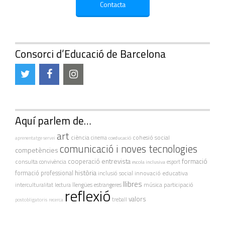
Consorci d’Educació de Barcelona
Aquí parlem de…
art
ciència
cohesió social
cinema
coeducació
aprenentatge servei
comunicació i noves tecnologies
competències
cooperació
entrevista
formació
consulta
convivència
escola inclusiva
esport
història
formació professional
innovació educativa
inclusió social
llibres
interculturalitat
lectura
llengües estrangeres
música
participació
reflexió
valors
treball
postobligatoris
recerca