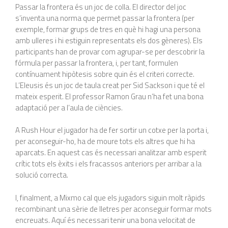
Passar la frontera és un joc de colla. El director del joc
s’inventa una norma que permet passar la frontera (per
exemple, formar grups de tres en què hi hagi una persona
amb ulleres i hi estiguin representats els dos gèneres). Els
participants han de provar com agrupar-se per descobrir la
fórmula per passar la frontera, i, per tant, formulen
contínuament hipòtesis sobre quin és el criteri correcte.
L’Eleusis és un joc de taula creat per Sid Sackson i que té el
mateix esperit. El professor Ramon Grau n’ha fet una bona
adaptació per a l’aula de ciències.
A Rush Hour el jugador ha de fer sortir un cotxe per la porta i,
per aconseguir-ho, ha de moure tots els altres que hi ha
aparcats. En aquest cas és necessari analitzar amb esperit
crític tots els èxits i els fracassos anteriors per arribar a la
solució correcta.
I, finalment, a Mixmo cal que els jugadors siguin molt ràpids
recombinant una sèrie de lletres per aconseguir formar mots
encreuats. Aquí és necessari tenir una bona velocitat de