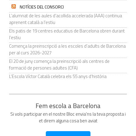
NOTÍCIES DEL CONSORCI
L’alumnat de les aules d’acollida accelerada (AAA) continua
aprenent català a l'estiu
Els patis de 19 centres educatius de Barcelona obren durant
l’estiu
Comença la preinscripció a les escoles d’adults de Barcelona
per al curs 2026-2027
El 20 de juny comença la preinscripció als centres de
formació de persones adultes (CFA)
L’Escola Víctor Català celebra els 55 anys d’història
Fem escola a Barcelona
Si vols participar en el nostre Bloc envia’ns la teva proposta i
et direm alguna cosa ben aviat