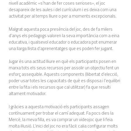
nivell acadèmic «s’han de fer coses serioses», el joc
desapareix de les aules i del currículum i es deixa com una
activitat per al temps lliure o per a moments excepcionals.
Malgrat aquesta poca presència del joc, des de fa milers
d’anys els pedagogs valoren la seva importància com a eina
educativa, i qualsevol educador o educadora pot enumerar
una llarga llista d’aprenentatges que es poden fer jugant.
Jugar és una actitud lliure en què els participants posen en
marxa tots els seus recursos per assolir un objectiu fent un
esforç assequible. Aquests components (llibertat d’elecció,
poder usar totes les capacitats de què es disposa i l’equilibri
entre la fita i els recursos que cal utilitzar) fa que resulti
altament motivador.
I gràcies a aquesta motivació els participants assagen
contínuament per trobar el camí adequat. Fa pocs dies la
Mercè, la meva filla, es va comprar un videojoc que li feia
molta il·lusió. L’inici del joc no era fàcil: calia configurar molts