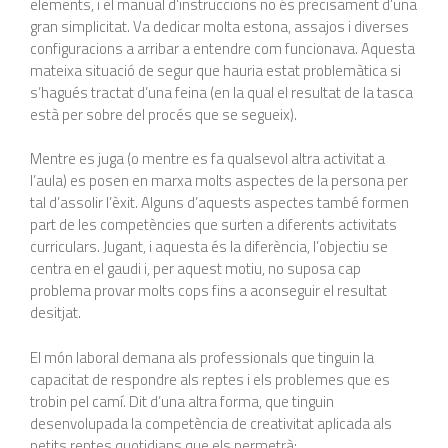
elements, i el manual d’instruccions no és precisament d’una
gran simplicitat. Va dedicar molta estona, assajos i diverses
configuracions a arribar a entendre com funcionava. Aquesta
mateixa situació de segur que hauria estat problemàtica si
s’hagués tractat d’una feina (en la qual el resultat de la tasca
està per sobre del procés que se segueix).
Mentre es juga (o mentre es fa qualsevol altra activitat a
l’aula) es posen en marxa molts aspectes de la persona per
tal d’assolir l’èxit. Alguns d’aquests aspectes també formen
part de les competències que surten a diferents activitats
curriculars. Jugant, i aquesta és la diferència, l’objectiu se
centra en el gaudi i, per aquest motiu, no suposa cap
problema provar molts cops fins a aconseguir el resultat
desitjat.
El món laboral demana als professionals que tinguin la
capacitat de respondre als reptes i els problemes que es
trobin pel camí. Dit d’una altra forma, que tinguin
desenvolupada la competència de creativitat aplicada als
petits reptes quotidians que els permetrà: