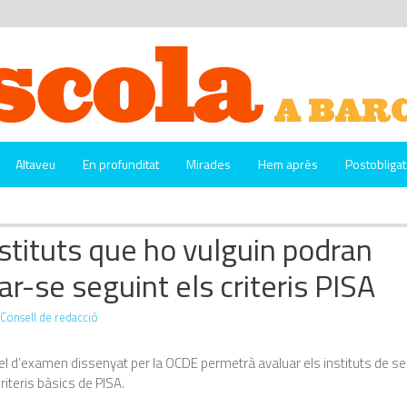
Altaveu
En profunditat
Mirades
Hem après
Postobligat
nstituts que ho vulguin podran
ar-se seguint els criteris PISA
Consell de redacció
l d’examen dissenyat per la OCDE permetrà avaluar els instituts de s
riteris bàsics de PISA.