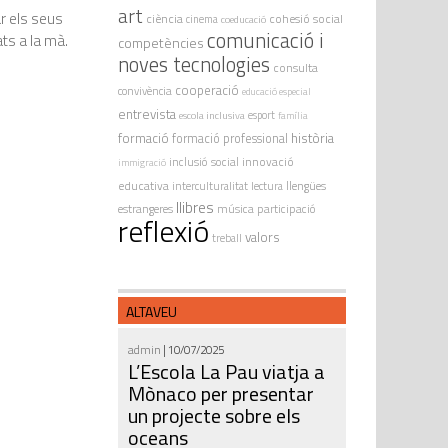
art
r els seus
ciència
cohesió social
cinema
coeducació
comunicació i
ts a la mà.
competències
noves tecnologies
consulta
cooperació
convivència
educació especial
entrevista
escola inclusiva
esport
família
formació
història
formació professional
innovació
inclusió social
immigració
educativa
interculturalitat
lectura
llengües
llibres
estrangeres
música
participació
reflexió
valors
treball
ALTAVEU
admin
| 10/07/2025
L’Escola La Pau viatja a
Mònaco per presentar
un projecte sobre els
oceans