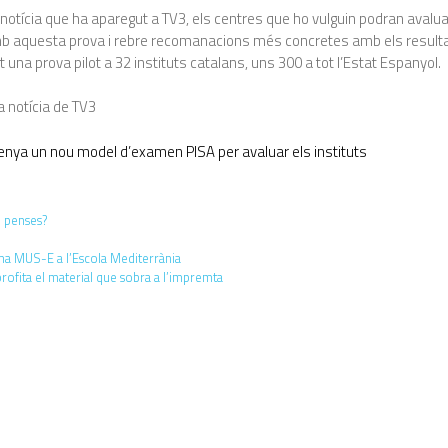
otícia que ha aparegut a TV3, els centres que ho vulguin podran avalua
 aquesta prova i rebre recomanacions més concretes amb els resulta
t una prova pilot a 32 instituts catalans, uns 300 a tot l’Estat Espanyol.
a notícia de TV3
enya un nou model d’examen PISA per avaluar els instituts
n penses?
ma MUS-E a l’Escola Mediterrània
profita el material que sobra a l’impremta