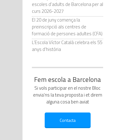
escoles d’adults de Barcelona per al
curs 2026-2027
El 20 de juny comença la
preinscripció als centres de
formació de persones adultes (CFA)
L’Escola Víctor Català celebra els 55
anys d’història
Fem escola a Barcelona
Si vols participar en el nostre Bloc
envia’ns la teva proposta i et direm
alguna cosa ben aviat