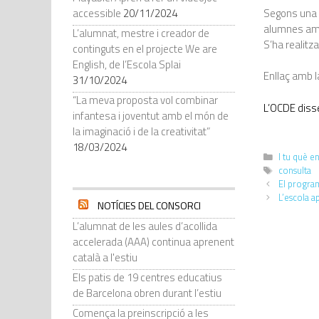
Segons una n
accessible
20/11/2024
alumnes amb
L’alumnat, mestre i creador de
S’ha realitza
continguts en el projecte We are
English, de l’Escola Splai
Enllaç amb l
31/10/2024
“La meva proposta vol combinar
L’OCDE diss
infantesa i joventut amb el món de
la imaginació i de la creativitat”
18/03/2024
I tu què e
consulta
El progra
L’escola a
NOTÍCIES DEL CONSORCI
L’alumnat de les aules d’acollida
accelerada (AAA) continua aprenent
català a l'estiu
Els patis de 19 centres educatius
de Barcelona obren durant l’estiu
Comença la preinscripció a les