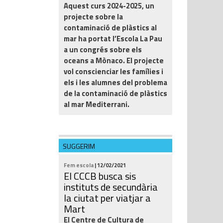
Aquest curs 2024-2025, un
projecte sobre la
contaminació de plàstics al
mar ha portat l’Escola La Pau
a un congrés sobre els
oceans a Mònaco. El projecte
vol conscienciar les famílies i
els i les alumnes del problema
de la contaminació de plàstics
al mar Mediterrani.
SUGGERIM
Fem escola
| 12/02/2021
El CCCB busca sis
instituts de secundària
la ciutat per viatjar a
Mart
El Centre de Cultura de