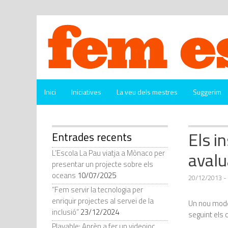
Vés
al
contingut
Inici
Iniciatives
La veu dels mestres
Suggerim
Els i
Entrades recents
avalu
L’Escola La Pau viatja a Mònaco per
presentar un projecte sobre els
oceans
10/07/2025
20/12/2013
-
“Fem servir la tecnologia per
enriquir projectes al servei de la
Un nou mode
inclusió”
23/12/2024
seguint els c
Playable: Aprèn a fer un videojoc