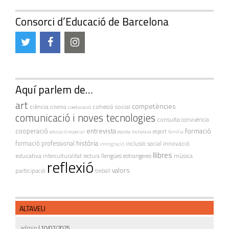
Consorci d’Educació de Barcelona
Aquí parlem de…
art
competències
ciència
cohesió social
cinema
coeducació
comunicació i noves tecnologies
consulta
convivència
cooperació
entrevista
formació
escola inclusiva
esport
educació especial
família
història
formació professional
innovació
inclusió social
immigració
llibres
educativa
interculturalitat
lectura
llengües estrangeres
música
reflexió
valors
participació
treball
ALTAVEU
admin
| 10/07/2025