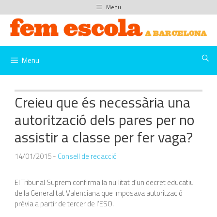
Vés
Menu
al
contingut
Menu
Creieu que és necessària una
autorització dels pares per no
assistir a classe per fer vaga?
14/01/2015
-
Consell de redacció
El Tribunal Suprem confirma la nul·litat d’un decret educatiu
de la Generalitat Valenciana que imposava autorització
prèvia a partir de tercer de l’ESO.