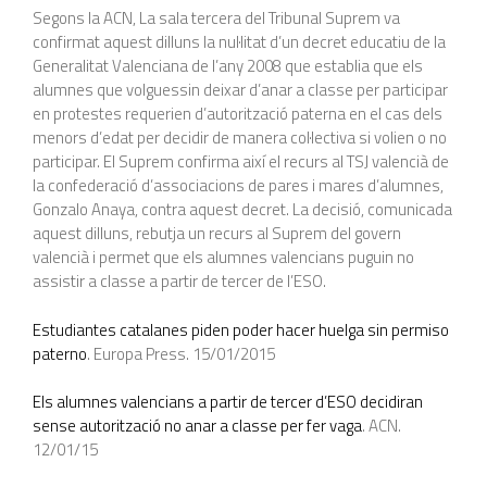
Segons la ACN, La sala tercera del Tribunal Suprem va
confirmat aquest dilluns la nul·litat d’un decret educatiu de la
Generalitat Valenciana de l’any 2008 que establia que els
alumnes que volguessin deixar d’anar a classe per participar
en protestes requerien d’autorització paterna en el cas dels
menors d’edat per decidir de manera col·lectiva si volien o no
participar. El Suprem confirma així el recurs al TSJ valencià de
la confederació d’associacions de pares i mares d’alumnes,
Gonzalo Anaya, contra aquest decret. La decisió, comunicada
aquest dilluns, rebutja un recurs al Suprem del govern
valencià i permet que els alumnes valencians puguin no
assistir a classe a partir de tercer de l’ESO.
Estudiantes catalanes piden poder hacer huelga sin permiso
paterno
. Europa Press. 15/01/2015
Els alumnes valencians a partir de tercer d’ESO decidiran
sense autorització no anar a classe per fer vaga
. ACN.
12/01/15