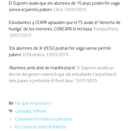
El Suprem avala que els alumnes de 15 anys poden fer vaga
sense el permís patern
. L’Ara. 13/01/2015
Estudiantes y CEAPA aplauden que el TS avale el “derecho de
huelga” de los menores, CONCAPA lo rechaza
. Europa Press.
13/01/2015
‘Els alumnes de 3r d’ESO podran fer vaga sense permís
patern’
. El Periódico. 13/01/2015
‘Alumnes amb dret de manifestació’
. El Suprem anul·la un
decret del govern valencià que als estudiants l’autorització
dels pares a protestar. El Punt Avui. 13/01/2015.
I tu què en penses?
consulta
,
reflexió
Coneixem la nostra inspectora
En contacte amb l’Antàrtida