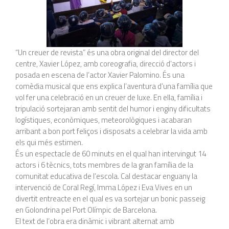
“Un creuer de revista” és una obra original del director del
centre, Xavier López, amb coreografia, direcció d’actors i
posada en escena de l’actor Xavier Palomino. És una
comèdia musical que ens explica l’aventura d’una família que
vol fer una celebració en un creuer de luxe. En ella, família i
tripulació sortejaran amb sentit del humor i enginy dificultats
logístiques, econòmiques, meteorològiques i acabaran
arribant a bon port feliços i disposats a celebrar la vida amb
els qui més estimen.
És un espectacle de 60 minuts en el qual han intervingut 14
actors i 6 tècnics, tots membres de la gran família de la
comunitat educativa de l’escola. Cal destacar enguany la
intervenció de Coral Regí, Imma López i Eva Vives en un
divertit entreacte en el qual es va sortejar un bonic passeig
en Golondrina pel Port Olímpic de Barcelona.
El text de l’obra era dinàmic i vibrant alternat amb