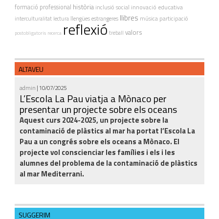
història
formació professional
innovació educativa
inclusió social
llibres
interculturalitat
lectura
llengües estrangeres
música
participació
reflexió
valors
treball
postobligatoris
recerca
ALTAVEU
admin
| 10/07/2025
L’Escola La Pau viatja a Mònaco per
presentar un projecte sobre els oceans
Aquest curs 2024-2025, un projecte sobre la
contaminació de plàstics al mar ha portat l’Escola La
Pau a un congrés sobre els oceans a Mònaco. El
projecte vol conscienciar les famílies i els i les
alumnes del problema de la contaminació de plàstics
al mar Mediterrani.
SUGGERIM