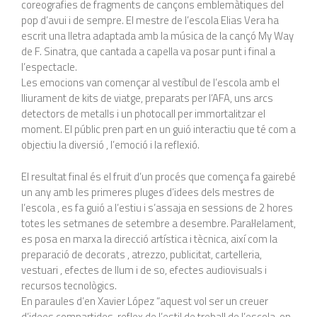
coreografies de fragments de cançons emblemàtiques del
pop d’avui i de sempre. El mestre de l’escola Elias Vera ha
escrit una lletra adaptada amb la música de la cançó My Way
de F. Sinatra, que cantada a capella va posar punt i final a
l’espectacle.
Les emocions van començar al vestíbul de l’escola amb el
lliurament de kits de viatge, preparats per l’AFA, uns arcs
detectors de metalls i un photocall per immortalitzar el
moment. El públic pren part en un guió interactiu que té com a
objectiu la diversió , l’emoció i la reflexió.
El resultat final és el fruit d’un procés que comença fa gairebé
un any amb les primeres pluges d’idees dels mestres de
l’escola , es fa guió a l’estiu i s’assaja en sessions de 2 hores
totes les setmanes de setembre a desembre. Paral·lelament,
es posa en marxa la direcció artística i tècnica, així com la
preparació de decorats , atrezzo, publicitat, cartelleria,
vestuari , efectes de llum i de so, efectes audiovisuals i
recursos tecnològics.
En paraules d’en Xavier López “aquest vol ser un creuer
d’idees compartides, reflex de l’estil de treball de l’escola, on