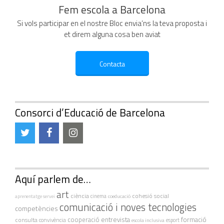
Fem escola a Barcelona
Si vols participar en el nostre Bloc envia’ns la teva proposta i
et direm alguna cosa ben aviat
Consorci d’Educació de Barcelona
Aquí parlem de…
art
ciència
cohesió social
cinema
coeducació
aprenentatge servei
comunicació i noves tecnologies
competències
cooperació
entrevista
formació
consulta
convivència
escola inclusiva
esport