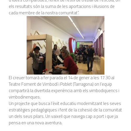
els resultats són la suma de les aportacions i il·lusions de
cada membre de la nostra comunitat”.
El creuer tornarà a fer parada el 14 de gener a les 17.30 al
Teatre Foment de Vimbodí i Poblet (Tarragona) on l’equip
compartirà la divertida experiència amb els vimbodiquencs i
vimbodinenques.
Un projecte que busca l’èxit educatiu modernitzant les seves
estratègies pedagògiques i fent de la cohesió de la comunitat
un dels seus pilars. Un vaixell que navega cap a port i que ja
pensa en una nova aventura.