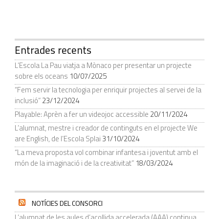
Entrades recents
L’Escola La Pau viatja a Mònaco per presentar un projecte
sobre els oceans
10/07/2025
“Fem servir la tecnologia per enriquir projectes al servei de la
inclusió”
23/12/2024
Playable: Aprèn a fer un videojoc accessible
20/11/2024
L’alumnat, mestre i creador de continguts en el projecte We
are English, de l’Escola Splai
31/10/2024
“La meva proposta vol combinar infantesa i joventut amb el
món de la imaginació i de la creativitat”
18/03/2024
NOTÍCIES DEL CONSORCI
L’alumnat de les aules d’acollida accelerada (AAA) continua