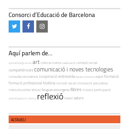
Consorci d’Educació de Barcelona
Aquí parlem de…
art
ciència
cohesió social
cinema
coeducació
aprenentatge servei
comunicació i noves tecnologies
competències
cooperació
entrevista
formació
consulta
convivència
escola inclusiva
esport
història
formació professional
innovació educativa
inclusió social
llibres
interculturalitat
lectura
llengües estrangeres
música
participació
reflexió
valors
treball
postobligatoris
recerca
ALTAVEU