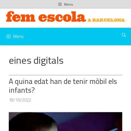
Vés
Menu
al
contingut
Menu
eines digitals
A quina edat han de tenir mòbil els
infants?
18/10/2022