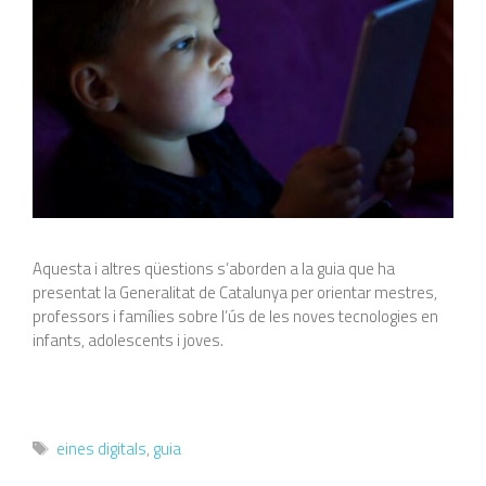
Aquesta i altres qüestions s’aborden a la guia que ha
presentat la Generalitat de Catalunya per orientar mestres,
professors i famílies sobre l’ús de les noves tecnologies en
infants, adolescents i joves.
Etiquetes
eines digitals
,
guia