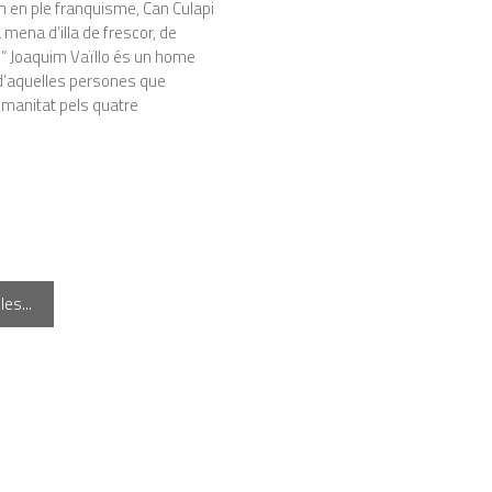
 en ple franquisme, Can Culapi
mena d’illa de frescor, de
…” Joaquim Vaïllo és un home
 d’aquelles persones que
manitat pels quatre
es...