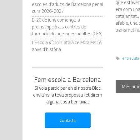
que estàvem
escoles d’adults de Barcelona per al
era com una 
curs 2026-2027
catalanitat
El 20 de juny comença la
afable, una
preinscripció als centres de
transmet hu
formació de persones adultes (CFA)
L’Escola Víctor Català celebra els 55
anys d’història
Etiquetes
entrevista
Fem escola a Barcelona
Més articl
Si vols participar en el nostre Bloc
envia’ns la teva proposta i et direm
alguna cosa ben aviat