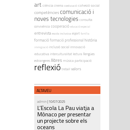
art
ciència
cohesió social
cinema
coeducació
comunicació i
competències
noves tecnologies
consulta
cooperació
convivència
educació especial
entrevista
escola inclusiva
esport
família
formació
història
formació professional
innovació
inclusió social
immigració
educativa
interculturalitat
lectura
llengües
llibres
estrangeres
música
participació
reflexió
valors
treball
ALTAVEU
admin
| 10/07/2025
L’Escola La Pau viatja a
Mònaco per presentar
un projecte sobre els
oceans