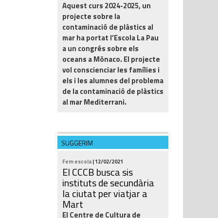
Aquest curs 2024-2025, un
projecte sobre la
contaminació de plàstics al
mar ha portat l’Escola La Pau
a un congrés sobre els
oceans a Mònaco. El projecte
vol conscienciar les famílies i
els i les alumnes del problema
de la contaminació de plàstics
al mar Mediterrani.
SUGGERIM
Fem escola
| 12/02/2021
El CCCB busca sis
instituts de secundària
la ciutat per viatjar a
Mart
El Centre de Cultura de