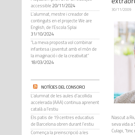
extraor
accessible
20/11/2024
30/11/2009
L’alumnat, mestre i creador de
continguts en el projecte We are
English, de l’Escola Splai
31/10/2024
“La meva proposta vol combinar
infantesa i joventut amb el món de
la imaginació i de la creativitat”
18/03/2024
NOTÍCIES DEL CONSORCI
L’alumnat de les aules d’acollida
accelerada (AAA) continua aprenent
català a l'estiu
Els patis de 19 centres educatius
Nascut a Riu
de Barcelona obren durant l’estiu
seva vida a 
Culapi, “tinc
Comença la preinscripció a les