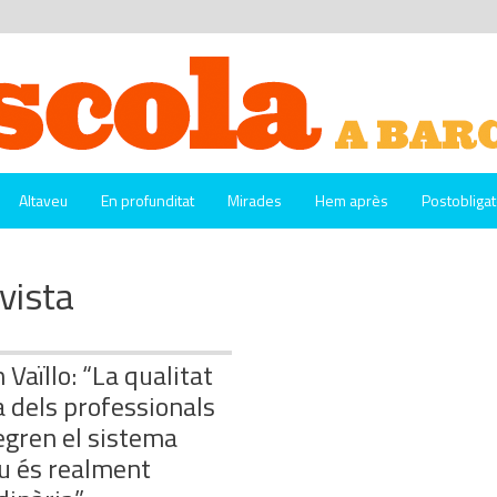
Altaveu
En profunditat
Mirades
Hem après
Postobligat
vista
Vaïllo: “La qualitat
dels professionals
egren el sistema
u és realment