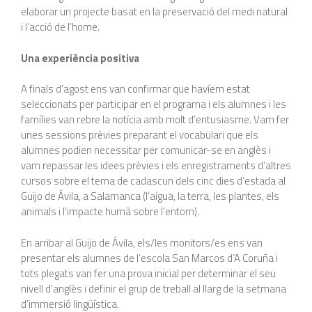
elaborar un projecte basat en la preservació del medi natural
i l’acció de l’home.
Una experiència positiva
A finals d’agost ens van confirmar que havíem estat
seleccionats per participar en el programa i els alumnes i les
famílies van rebre la notícia amb molt d’entusiasme. Vam fer
unes sessions prèvies preparant el vocabulari que els
alumnes podien necessitar per comunicar-se en anglès i
vam repassar les idees prèvies i els enregistraments d’altres
cursos sobre el tema de cadascun dels cinc dies d’estada al
Guijo de Ávila, a Salamanca (l’aigua, la terra, les plantes, els
animals i l’impacte humà sobre l’entorn).
En arribar al Guijo de Ávila, els/les monitors/es ens van
presentar els alumnes de l’escola San Marcos d’A Coruña i
tots plegats van fer una prova inicial per determinar el seu
nivell d’anglès i definir el grup de treball al llarg de la setmana
d’immersió lingüística.