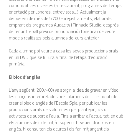
comunicatives diverses (al restaurant, programes del temps,
orientació per Londres, entrevistes…). Actualment ja
disposem de més de 5.700 enregistraments, elaborats
emprant els programes Audacity i Pinnacle Studio, després
de fer un treball previ de pronunciació i fonètica i de veure
models realitzats pels alumnes del curs anterior.
Cada alumne pot veure a casa les seves produccions orals
en un DVD que se li lliura al final de l’etapa d’educació
primària.
El bloc d’anglès
L’any següent (2007-08) va sorgir la idea de gravar en vídeo
les cançons interpretades pels alumnes de cicle inicial i de
crear el bloc d’anglès de l’Escola Splai per publicar les
produccions orals dels alumnes i per plantejar jocs o
activitats de suport a l’aula. Fins a arribar a l’actualitat, en què
els alumnes de cicle mitjà i superior hi veuen dibuixos en
anglès, hi consulten els deures i els fan mitjançant els