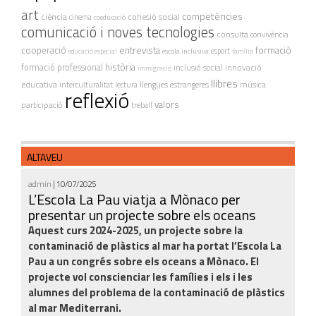
art
competències
ciència
cohesió social
cinema
coeducació
comunicació i noves tecnologies
consulta
convivència
cooperació
entrevista
formació
escola inclusiva
esport
educació especial
família
història
formació professional
innovació
inclusió social
immigració
llibres
educativa
interculturalitat
lectura
llengües estrangeres
música
reflexió
valors
participació
treball
ALTAVEU
admin
| 10/07/2025
L’Escola La Pau viatja a Mònaco per
presentar un projecte sobre els oceans
Aquest curs 2024-2025, un projecte sobre la
contaminació de plàstics al mar ha portat l’Escola La
Pau a un congrés sobre els oceans a Mònaco. El
projecte vol conscienciar les famílies i els i les
alumnes del problema de la contaminació de plàstics
al mar Mediterrani.