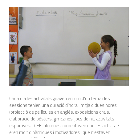
Cada dia les activitats giraven entorn d’un tema i les
sessions tenien una duració d’hora i mitja o dues hores
(projecció de pel·lícules en anglès, exposicions orals,
elaboració de pòsters, gimcanes, jocs de nit, activitats
esportives…). Els alumnes comentaven que les activitats
eren molt dinàmiques i motivadores i que n’estaven