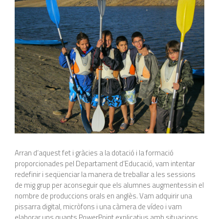
Arran d’aquest fet i gràcies a la dotació i la formació
proporcionades pel Departament d’Educació, vam intentar
redefinir i seqüenciar la manera de treballar a les sessions
de mig grup per aconseguir que els alumnes augmentessin el
nombre de produccions orals en anglès. Vam adquirir una
pissarra digital, micròfons i una càmera de vídeo i vam
elaborar uns quants PowerPoint explicatius amb situacions