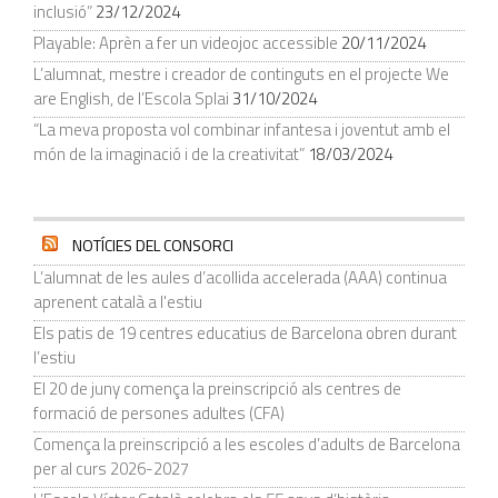
inclusió”
23/12/2024
Playable: Aprèn a fer un videojoc accessible
20/11/2024
L’alumnat, mestre i creador de continguts en el projecte We
are English, de l’Escola Splai
31/10/2024
“La meva proposta vol combinar infantesa i joventut amb el
món de la imaginació i de la creativitat”
18/03/2024
NOTÍCIES DEL CONSORCI
L’alumnat de les aules d’acollida accelerada (AAA) continua
aprenent català a l'estiu
Els patis de 19 centres educatius de Barcelona obren durant
l’estiu
El 20 de juny comença la preinscripció als centres de
formació de persones adultes (CFA)
Comença la preinscripció a les escoles d’adults de Barcelona
per al curs 2026-2027