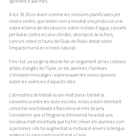
aprenent d’allò més.
A les 18.30 es duien a terme les sessions planificades pel
nostre centre, que tenien com a resultat una producció oral
sobre el tema del dia (anuncis sobre l’estalvi d’aigua, consells
per lluitar contra el canvi climàtic, descripció de la flora,
concurs sobre la fauna del Guijo de Ávila i debat sobre
l’impacte humà en el medi natural).
Fins i tot, va sorgir la idea de fer un seguiment de les colònies
al bloc d’anglès de l’Splai, on els alumnes i familiars
s’enviaven missatges i expressaven les seves opinions
sobre les vivències d’aquests dies.
L’atmosfera de treball va ser molt bona i també la
convivència entre les dues escoles, inclús estem intentant
concertar una trobada a Barcelona al mes de juny.
Considerem que el Programa d’Immersió ha estat una
iniciativa molt encertada que ha fet créixer els alumnes com
a persones i els ha augmentat la motivació envers la llengua
anglesa i la seva participació oral a l’aula.