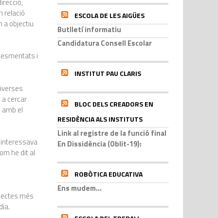
recció,
 relació
ESCOLA DE LES AIGÜES
 a objectiu
Butlletí informatiu
Candidatura Consell Escolar
 esmentats i
INSTITUT PAU CLARIS
diverses
 a cercar
BLOC DELS CREADORS EN
s amb el
RESIDÈNCIA ALS INSTITUTS
Link al registre de la funció final
’interessava
En Dissidència (Oblit-19):
om he dit al
ROBÒTICA EDUCATIVA
Ens mudem...
spectes més
dia.