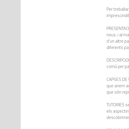
Per treball
imprescindib
PRESENTACIÓ
nous, i al 
d’un altre p
diferents p
DESCRIPCIONS
comú per par
CAPSES DE V
que anem ac
que són repr
TUTORIES se
els aspectes
descobrimen