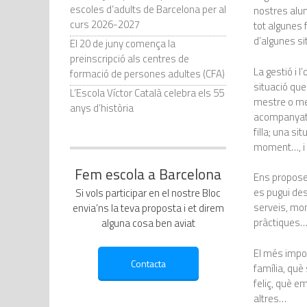
escoles d’adults de Barcelona per al
nostres alum
curs 2026-2027
tot algunes
d’algunes sit
El 20 de juny comença la
preinscripció als centres de
La gestió i 
formació de persones adultes (CFA)
situació que
L’Escola Víctor Català celebra els 55
mestre o mes
anys d’història
acompanyat; 
filla; una s
moment…, i t
Fem escola a Barcelona
Ens proposem
es pugui de
Si vols participar en el nostre Bloc
serveis, mon
envia’ns la teva proposta i et direm
pràctiques
alguna cosa ben aviat
El més impor
família, qu
feliç, què e
altres…