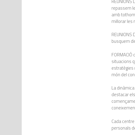
REUNIONS DE
repassem les
amb tothom,
millorar les
REUNIONS DE
busquem din
FORMACIÓ de 
situacions q
estratègies
món del co
La dinàmica
destacar els
començament
coneixemen
Cada centre
personals de