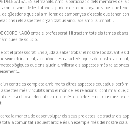
 DELEGATS/DES setmanals. Amb la participació dels membres de la di
 conclusions de les tutories i parlem de temes organitzatius que tenen
 de qüestions que cal a millorar, de campanyes d’escola que tenen com
 relacions i els aspectes organitzatius vinculats amb l’alumnat…
 COORDINACIÓ entre el professorat. Hi tractem tots els temes abans
àmiques de solució.
tot el professorat. Ens ajuda a saber trobar el nostre lloc davant les 
ue vivim diàriament, a conèixer les característiques del nostre alumnat,
 metodològiques que ens ajudin a millorar els aspectes més relacionat
neixement…
 d’un centre es completa amb molts altres aspectes educatius, però m
 aspectes més vinculats amb el món de les relacions i confirmar que, c
 de l’escrit, «ser docent» va molt més enllà de ser un transmissor de
t.
 cerca la manera de desenvolupar els seus projectes, de tractar els a
 tota la comunitat, i aquest article és un exemple més del nostre dia a 