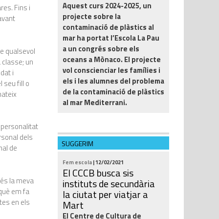
Aquest curs 2024-2025, un
es. Fins i
projecte sobre la
avant
contaminació de plàstics al
mar ha portat l’Escola La Pau
a un congrés sobre els
re qualsevol
oceans a Mònaco. El projecte
a classe; un
vol conscienciar les famílies i
dat i
els i les alumnes del problema
seu fill o
de la contaminació de plàstics
mateix
al mar Mediterrani.
 personalitat
rsonal dels
SUGGERIM
nal de
Fem escola
| 12/02/2021
El CCCB busca sis
a és la meva
instituts de secundària
 què em fa
la ciutat per viatjar a
tes en els
Mart
El Centre de Cultura de