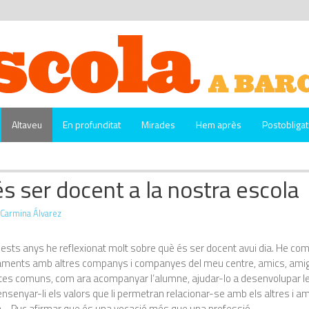
Altaveu
En profunditat
Mirades
Hem après
Postobligat
s ser docent a la nostra escola
Carmina Álvarez
quests anys he reflexionat molt sobre què és ser docent avui dia.
He comp
ents amb altres companys i companyes del meu centre, amics, amigu
tes comuns, com ara acompanyar l’alumne, ajudar-lo a desenvolupar l
ensenyar-li els valors que li permetran relacionar-se amb els altres i a
ta… Puc afirmar que és una vocació més que una professió.