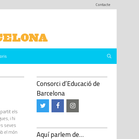
Contacte
oris
Consorci d’Educació de
Barcelona
artit els
es, i hi
es seves
mb el món
Aquí parlem de…