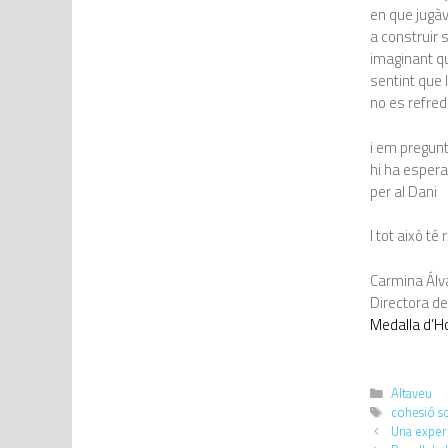
en que jug
a construir s
imaginant qu
sentint que l
no es refred
i em pregun
hi ha espera
per al Dani
I tot això té
Carmina Álv
Directora de
Medalla d’H
Altaveu
cohesió so
Una exper