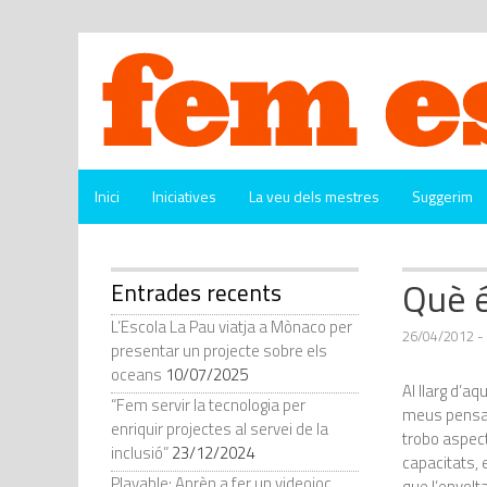
Vés
al
contingut
Inici
Iniciatives
La veu dels mestres
Suggerim
Què é
Entrades recents
L’Escola La Pau viatja a Mònaco per
26/04/2012
-
presentar un projecte sobre els
oceans
10/07/2025
Al llarg d’a
“Fem servir la tecnologia per
meus pensam
enriquir projectes al servei de la
trobo aspec
inclusió”
23/12/2024
capacitats, 
Playable: Aprèn a fer un videojoc
que l’envol