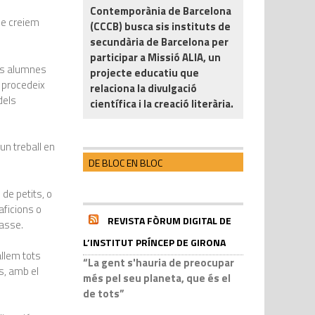
Contemporània de Barcelona
ue creiem
(CCCB) busca sis instituts de
secundària de Barcelona per
participar a Missió ALIA, un
ls alumnes
projecte educatiu que
 procedeix
relaciona la divulgació
dels
científica i la creació literària.
un treball en
DE BLOC EN BLOC
e petits, o
ficions o
REVISTA FÒRUM DIGITAL DE
lasse.
L’INSTITUT PRÍNCEP DE GIRONA
llem tots
“La gent s'hauria de preocupar
s, amb el
més pel seu planeta, que és el
de tots”