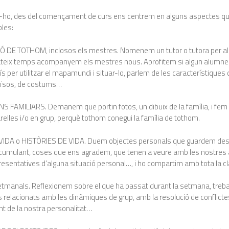
ar-ho, des del començament de curs ens centrem en alguns aspectes q
les:
 DE TOTHOM, inclosos els mestres. Nomenem un tutor o tutora per a
mateix temps acompanyem els mestres nous. Aprofitem si algun alumne
aís per utilitzar el mapamundi i situar-lo, parlem de les característiques 
aïsos, de costums…
 FAMILIARS. Demanem que portin fotos, un dibuix de la família, i fem 
elles i/o en grup, perquè tothom conegui la família de tothom.
IDA o HISTÒRIES DE VIDA. Duem objectes personals que guardem des d
umulant, coses que ens agradem, que tenen a veure amb les nostres a
esentatives d’alguna situació personal…, i ho compartim amb tota la c
tmanals. Reflexionem sobre el que ha passat durant la setmana, treba
 relacionats amb les dinàmiques de grup, amb la resolució de conflicte
t de la nostra personalitat…