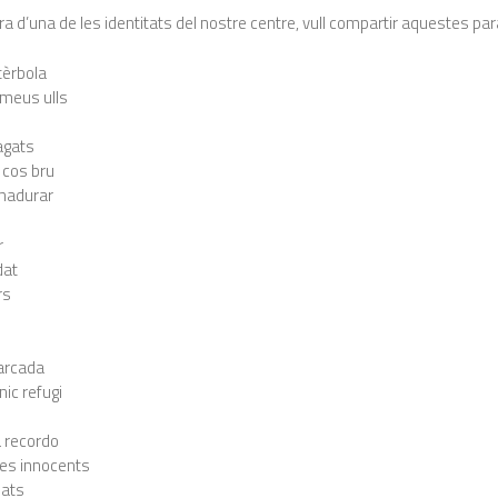
 d’una de les identitats del nostre centre, vull compartir aquestes par
tèrbola
 meus ulls
agats
 cos bru
madurar
r
dat
rs
marcada
únic refugi
 recordo
es innocents
jats