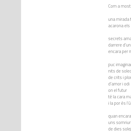
Com a mostra
una mirada 
acarona els
secrets am
darrere d’un
encara per 
puc imagina
nits de sole
de crits i plo
d’amor i odi
on el futur
té la cara 
i la por és l’
quan encara
uns somriur
de dies sole