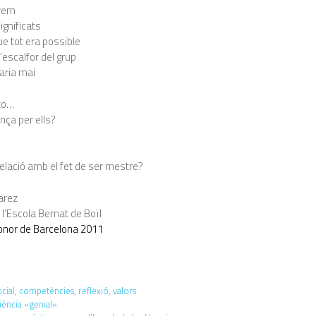
àvem
ignificats
e tot era possible
’escalfor del grup
aria mai
to…
nça per ells?
 relació amb el fet de ser mestre?
arez
 l’Escola Bernat de Boïl
onor de Barcelona 2011
cial
,
competències
,
reflexió
,
valors
iència «genial»