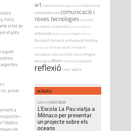
art
ciència
cohesió social
cinema
coeducació
comunicació i
competències
nostre
noves tecnologies
, forta,
consulta
 amb el fet de
cooperació
convivència
educació especial
què et pots
entrevista
escola inclusiva
esport
família
formació
història
formació professional
innovació
inclusió social
immigració
l suport
educativa
interculturalitat
lectura
llengües
nostres
llibres
estrangeres
música
participació
reflexió
és aspectes
valors
treball
n i
m és, posar-
ALTAVEU
admin
| 10/07/2025
L’Escola La Pau viatja a
riorment a
Mònaco per presentar
«respectar».
un projecte sobre els
or? Moltes
oceans
 mouen els