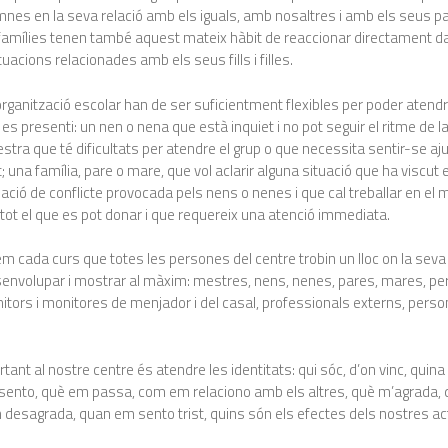
nes en la seva relació amb els iguals, amb nosaltres i amb els seus par
 famílies tenen també aquest mateix hàbit de reaccionar directament d
uacions relacionades amb els seus fills i filles.
l’organització escolar han de ser suficientment flexibles per poder atend
 es presenti: un nen o nena que està inquiet i no pot seguir el ritme de l
tra que té dificultats per atendre el grup o que necessita sentir-se aju
una família, pare o mare, que vol aclarir alguna situació que ha viscut el 
ituació de conflicte provocada pels nens o nenes i que cal treballar en el 
ot el que es pot donar i que requereix una atenció immediata.
 cada curs que totes les persones del centre trobin un lloc on la seva
senvolupar i mostrar al màxim: mestres, nens, nenes, pares, mares, pe
itors i monitores de menjador i del casal, professionals externs, perso
…
tant al nostre centre és atendre les identitats: qui sóc, d’on vinc, quin
è sento, què em passa, com em relaciono amb els altres, què m’agrada,
m desagrada, quan em sento trist, quins són els efectes dels nostres ac