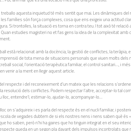
n treballo aquesta inquietud té més sentit que mai. Les dinàmiques del 
 les famílies són força complexes, cosa que ens exigeix una actitud clara
ura. Si trontolles, la situació es torna en contra teu. I tot això té relació
Quan estudies magisteri no et fas gens la idea de la complexitat amb 
ament.
ball està relacionat amb la docència, la gestió de conflictes, la teràpia, e
comprensió de tota mena de situacions personals que viuen molts dels 
reball social, l’orientació terapèutica familiar, el control sanitari…, i m
n venir a la ment en llegir aquest article.
del respecte i del reconeixement d’un mateix que les relacions s’ordene
la resolució dels conflictes. Podem respectar l’altre, acceptar-lo tal co
u lloc, entendre’l, estimar-lo, ajudar-lo, acompanyar-lo…
lloc on s’adquireix i es parla del respecte és en el nucli familiar, i poste
l’escola de vegades dubtem de si els nostres nens i nens saben què és 
que ho saben, però n’hi ha gaires que ho tinguin integrat en el seu interi
respecte queda en un segon pla davant dels impulsos incontrolats que