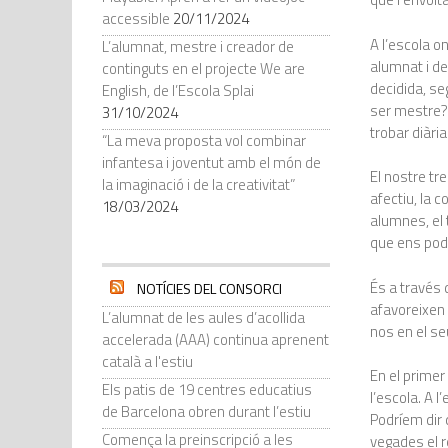
accessible
20/11/2024
A l’escola o
L’alumnat, mestre i creador de
alumnat i de
continguts en el projecte We are
decidida, seg
English, de l’Escola Splai
ser mestre? 
31/10/2024
trobar diàri
“La meva proposta vol combinar
infantesa i joventut amb el món de
El nostre tre
la imaginació i de la creativitat”
afectiu, la 
18/03/2024
alumnes, el t
que ens pode
És a través 
NOTÍCIES DEL CONSORCI
afavoreixen 
L’alumnat de les aules d’acollida
nos en el se
accelerada (AAA) continua aprenent
català a l'estiu
En el primer 
Els patis de 19 centres educatius
l’escola. A 
de Barcelona obren durant l’estiu
Podríem dir 
Comença la preinscripció a les
vegades el 