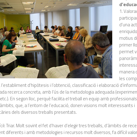
d’educa
1. Valora
participa
d’una act
enriquido
motius d
primer ll
permet v
panoràm
interessa
manera d
les comp
l’establiment d’hipòtesis i l’obtenció, classificació i elaboració d’inform
cada recerca concreta, amb l’ús de la metodologia adequada (experimen
 etc.). En segon lloc, perquè facilita el treball en equip amb professiona
àmbits, que, a l’entorn de l’educació, donen visions molt interessants i
ries dels diversos treballs presentats.
ícil: Triar. Molt sovint el fet d’haver d’elegir tres treballs, d’àmbits de rec
 diferents i amb metodologies i recursos molt diversos, fa difícil valo