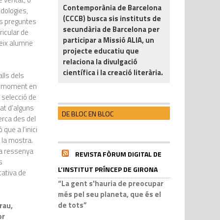
Contemporània de Barcelona
odologies,
(CCCB) busca sis instituts de
es preguntes
secundària de Barcelona per
ricular de
participar a Missió ALIA, un
teix alumne
projecte educatiu que
relaciona la divulgació
científica i la creació literària.
alls dels
on moment en
a selecció de
tat d’alguns
DE BLOC EN BLOC
cerca des del
 que a l’inici
 la mostra.
 la ressenya
REVISTA FÒRUM DIGITAL DE
s
L’INSTITUT PRÍNCEP DE GIRONA
cativa de
“La gent s'hauria de preocupar
més pel seu planeta, que és el
de tots”
rau,
or