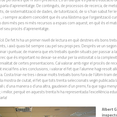
es parla d’aprenentatge. De continguts, de processos de recerca, de met
s, de sistematització de dades, de tutorització, de si s’han sabut fer l
i sempre acabem coincidint que és una llàstima que l’organització cur
 no doni més pes ni més recursos a espais com aquest, en què és el ma
a el seu procés d’aprenentatge.
ícil: De fet hi ha un primer nivell de lectura en què destries els bons treb
ents, i això quasi bé sempre cau pel seu propi pes. Després ve un seg
afinar i puntuar, de manera que els treballs quedin situats per passar a l
 crec que és important no deixar-se endur per la vistositat o la complexi
 genialitat de certes presentacions. Cal valorar amb rigor el procés de re
inicial fins a les conclusions, i valorar el fet que l’alumne hagi resolt allò
. Costa triar-ne tres i deixar molts treballs bons fora de l’últim tram de
 la mostra de ciutat, el fet que tots trenta seleccionats vegin publicada
all i, d’una manera o d’una altra, gaudeixin d’un premi, fa que sigui meny
 millor, perquè en aquests trenta hi ha representada l’excel·lència edu
arla!
Albert G
inspect