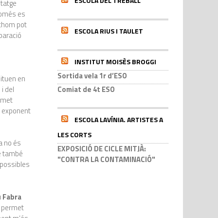
ESCOLA DEL TREBALL
ntatge
només es
tothom pot
ESCOLA RIUS I TAULET
mparació
INSTITUT MOISÈS BROGGI
Sortida vela 1r d’ESO
situen en
i del
Comiat de 4t ESO
ermet
un exponent
ESCOLA LAVÍNIA. ARTISTES A
LES CORTS
na no és
EXPOSICIÓ DE CICLE MITJÀ:
re també
"CONTRA LA CONTAMINACIÓ"
s possibles
u Fabra
m permet