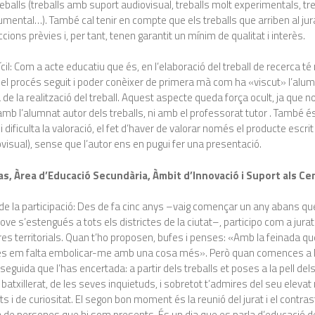
eballs (treballs amb suport audiovisual, treballs molt experimentals, tr
mental…). També cal tenir en compte que els treballs que arriben al jur
cions prèvies i, per tant, tenen garantit un mínim de qualitat i interès.
ícil: Com a acte educatiu que és, en l’elaboració del treball de recerca té
el procés seguit i poder conèixer de primera mà com ha «viscut» l’alu
a de la realització del treball. Aquest aspecte queda força ocult, ja que n
amb l’alumnat autor dels treballs, ni amb el professorat tutor . També é
i dificulta la valoració, el fet d’haver de valorar només el producte escri
visual), sense que l’autor ens en pugui fer una presentació.
, Àrea d’Educació Secundària, Àmbit d’Innovació i Suport als Ce
 de la participació: Des de fa cinc anys –vaig començar un any abans qu
ove s’estengués a tots els districtes de la ciutat–, participo com a jura
es territorials. Quan t’ho proposen, bufes i penses: «Amb la feinada qu
 em falta embolicar-me amb una cosa més». Però quan comences a ll
seguida que l’has encertada: a partir dels treballs et poses a la pell de
batxillerat, de les seves inquietuds, i sobretot t’admires del seu elevat 
 i de curiositat. El segon bon moment és la reunió del jurat i el contras
 de persones que hi som presents. És un dia que es parla d’educació de 