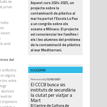
eballs de
Aquest curs 2024-2025, un
at ja han
projecte sobre la
contaminació de plàstics al
mar ha portat l’Escola La Pau
 molta
a un congrés sobre els
mne
oceans a Mònaco. El projecte
o tenim
vol conscienciar les famílies i
s
els i les alumnes del problema
t (o amb
de la contaminació de plàstics
al mar Mediterrani.
ntres del
e la Mostra
SUGGERIM
t en alguna
Fem escola
| 12/02/2021
e tinc entre
El CCCB busca sis
egir
instituts de secundària
ls alumnes
la ciutat per viatjar a
nivell de
Mart
t d’opinions
El Centre de Cultura de
veritat; o