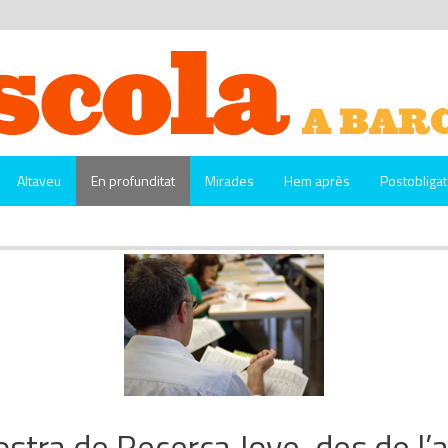
Altaveu
En profunditat
Mirades
Hem après
Postobligat
stra de Recerca Jove, des de l’a