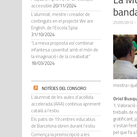
accessible
20/11/2024
band
L’alumnat, mestre i creador de
continguts en el projecte We are
25/05/2012
-
English, de l’Escola Splai
31/10/2024
“La meva proposta vol combinar
infantesa i joventut amb el món de
la imaginació i de la creativitat”
18/03/2024
mostra i què 
NOTÍCIES DEL CONSORCI
L’alumnat de les aules d’acollida
Oriol Busq
accelerada (AAA) continua aprenent
1. Valoració
català a l'estiu
treballs de 
gratificant,
Els patis de 19 centres educatius
s’estan fent
de Barcelona obren durant l’estiu
pel que fa a 
Comença la preinscripció a les