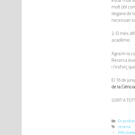
estar molt a
molt útil co
degana de la
necessari sa
2. El més dif
acadèmic.
Agraïm la co
Recerca Jove
i l’esforç q
El 16 de jun
de la Ciència
SORT A TOT
En profund
recerca
Vil·la Joan