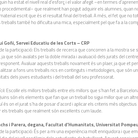
uin ha estat el nivell real d’esforç i el valor afegit –en termes d’aprene
o procedimental– que realment han pogut adquirir els alumnes, quan 
aterial escrit que és el resultat final del treball. A més, el fet que no 
els treballs també ho dificulta una mica, especialment pel que fa a la co
ui Goñi, Servei Educatiu de les Corts – CRP
 de la participació: Els treballs de recerca que concorren a la mostra se 
a, ja que són avalats per la doble mirada i avaluació dels jurats del centre 
rresponent. Avaluar aquests treballs novament és un plaer, ja que et p
nalitzar a fons uns treballs rics en continguts i metodologies, que són 
itats dels joves estudiants i del treball del seu professorat.
ícil: Escollir els millors treballs entre els millors que s’han fet a Barcelo
 Quins són els elements que fan que un treball bo sigui millor que un alt
í és on el jurat s’ha de posar d’acord i aplicar els criteris més objectiu
 els treballs que realment són excel·lents cum laude.
nchs i Parera, degana, Facultat d’Humanitats, Universitat Pompe
 de la participació: És per a mi una experiència molt enriquidora i que e