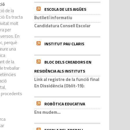
ció
ESCOLA DE LES AIGÜES
ció de la
ció: Es tracta
Butlletí informatiu
ivitat molt
Candidatura Consell Escolar
ra per
iversos. En
oc, perquè
INSTITUT PAU CLARIS
eure una
ica
nt de la
BLOC DELS CREADORS EN
e treballar
RESIDÈNCIA ALS INSTITUTS
etències
Link al registre de la funció final
ació
En Dissidència (Oblit-19):
tal,
ls procedents
ROBÒTICA EDUCATIVA
Ens mudem...
erca
rar