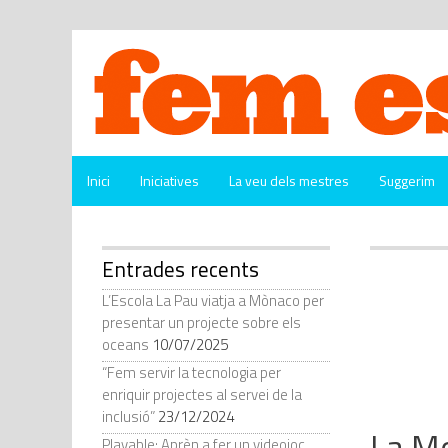
Vés
al
contingut
Inici
Iniciatives
La veu dels mestres
Suggerim
Entrades recents
L’Escola La Pau viatja a Mònaco per
presentar un projecte sobre els
oceans
10/07/2025
“Fem servir la tecnologia per
enriquir projectes al servei de la
inclusió”
23/12/2024
La Mo
Playable: Aprèn a fer un videojoc