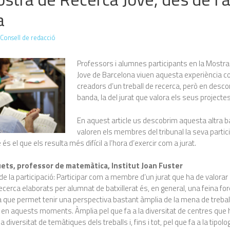
a
Consell de redacció
Professors i alumnes participants en la Mostr
Jove de Barcelona viuen aquesta experiència c
creadors d’un treball de recerca, però en descon
banda, la del jurat que valora els seus projectes
En aquest article us descobrim aquesta altra 
valoren els membres del tribunal la seva partici
és el que els resulta més difícil a l’hora d’exercir com a jurat.
uets, professor de matemàtica, Institut Joan Fuster
 de la participació: Participar com a membre d’un jurat que ha de valorar 
recerca elaborats per alumnat de batxillerat és, en general, una feina fo
 ja que permet tenir una perspectiva bastant àmplia de la mena de treba
 en aquests moments. Àmplia pel que fa a la diversitat de centres que h
la diversitat de temàtiques dels treballs i, fins i tot, pel que fa a la tipolog