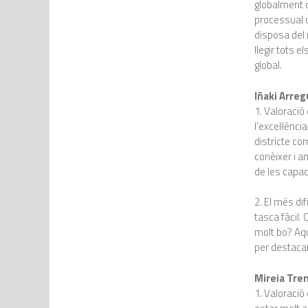
globalment q
processual 
disposa del m
llegir tots 
global.
Iñaki Arreg
1. Valoració
l’excel·lènci
districte co
conèixer i a
de les capac
2. El més dif
tasca fàcil.
molt bo? Aqu
per destacar
Mireia Tre
1. Valoració