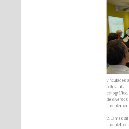
vinculades a 
rellevant a 
etnogràfica,
de diversos 
complementà
2. El més dif
completament