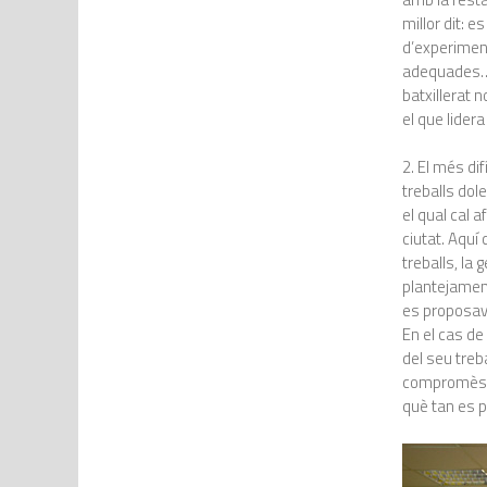
millor dit: 
d’experiment
adequades…, 
batxillerat
el que lider
2. El més dif
treballs dol
el qual cal 
ciutat. Aquí
treballs, la
plantejament 
es proposava
En el cas de
del seu treb
compromès; i
què tan es p