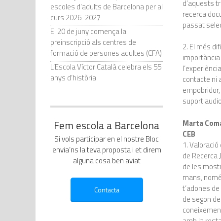
d’aquests tr
escoles d’adults de Barcelona per al
recerca docu
curs 2026-2027
passat selec
El 20 de juny comença la
preinscripció als centres de
2. El més dif
formació de persones adultes (CFA)
importància 
L’Escola Víctor Català celebra els 55
l’experiènci
anys d’història
contacte ni 
empobridor, 
suport audio
Marta Comas
Fem escola a Barcelona
CEB
Si vols participar en el nostre Bloc
1. Valoració
envia’ns la teva proposta i et direm
de Recerca J
alguna cosa ben aviat
de les mostr
mans, només
t’adones de 
de segon de 
coneixements
amb la resta