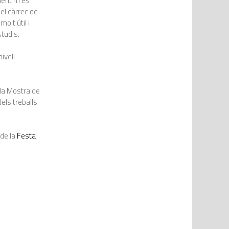
ement m’és
el càrrec de
olt útil i
tudis.
ivell
 la Mostra de
els treballs
 de la
Festa