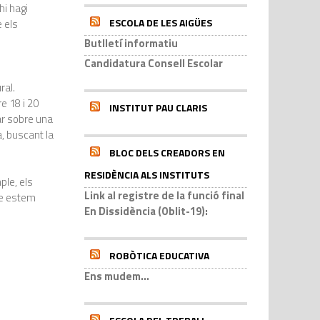
hi hagi
ESCOLA DE LES AIGÜES
 els
Butlletí informatiu
Candidatura Consell Escolar
ral.
re 18 i 20
INSTITUT PAU CLARIS
ar sobre una
, buscant la
BLOC DELS CREADORS EN
RESIDÈNCIA ALS INSTITUTS
ple, els
Link al registre de la funció final
ue estem
En Dissidència (Oblit-19):
ROBÒTICA EDUCATIVA
Ens mudem...