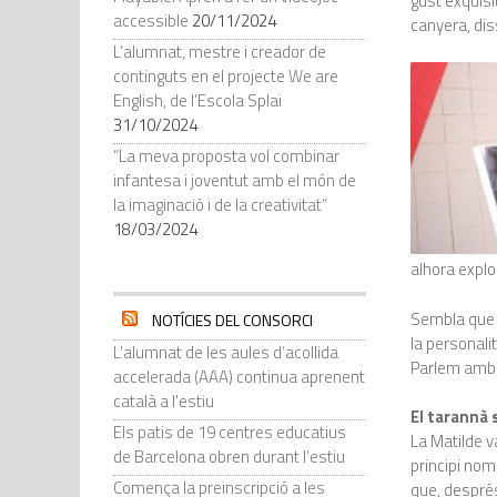
gust exquisi
accessible
20/11/2024
canyera, di
L’alumnat, mestre i creador de
continguts en el projecte We are
English, de l’Escola Splai
31/10/2024
“La meva proposta vol combinar
infantesa i joventut amb el món de
la imaginació i de la creativitat”
18/03/2024
alhora explo
Sembla que e
NOTÍCIES DEL CONSORCI
la personal
L’alumnat de les aules d’acollida
Parlem amb 
accelerada (AAA) continua aprenent
català a l'estiu
El tarannà
Els patis de 19 centres educatius
La Matilde v
de Barcelona obren durant l’estiu
principi nomé
Comença la preinscripció a les
que, després