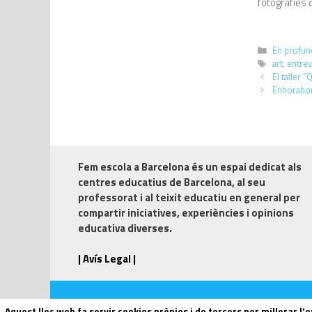
fotografies d
En profund
art
,
entrev
El taller “
Enhorabona
Fem escola a Barcelona
és un espai dedicat als
centres educatius de Barcelona, al seu
professorat i al teixit educatiu en general per
compartir iniciatives, experiències i opinions
educativa diverses.
| Avís Legal |
Aquest lloc web fa servir cookies pròpies i de tercers per millorar l'