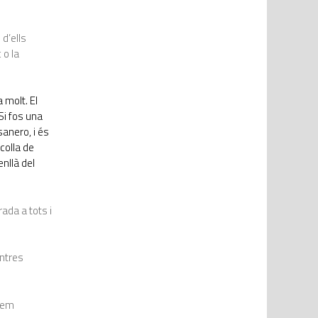
 d’ells
 o la
 molt. El
Si fos una
sanero, i és
colla de
nllà del
rada a tots i
entres
arem