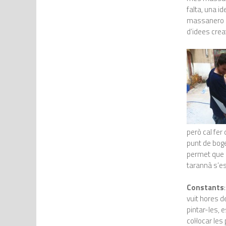
falta, una i
massanero és
d’idees crea
però cal fer 
punt de boge
permet que u
tarannà s’es
Constants
vuit hores d
pintar-les, 
col·locar le