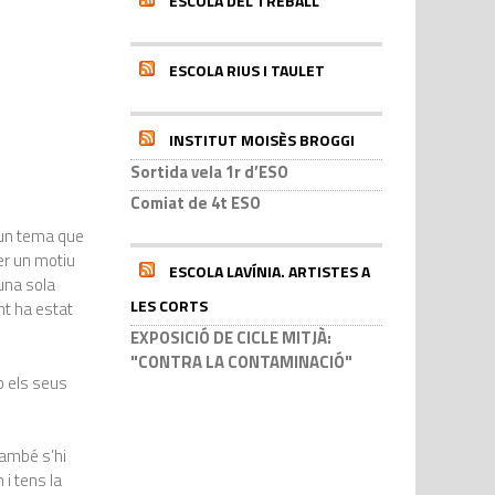
ESCOLA DEL TREBALL
ESCOLA RIUS I TAULET
INSTITUT MOISÈS BROGGI
Sortida vela 1r d’ESO
Comiat de 4t ESO
r un tema que
per un motiu
ESCOLA LAVÍNIA. ARTISTES A
’una sola
LES CORTS
nt ha estat
EXPOSICIÓ DE CICLE MITJÀ:
"CONTRA LA CONTAMINACIÓ"
b els seus
també s’hi
 i tens la