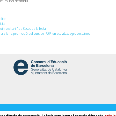
el mural definitiu.
itat
ista
Quin bestiari!” de Cases de la festa
 a la 1a promoció del curs de PQPI en activitats agropecuàries
© 2026 - Consorci d'educació de Barcelona.
experiència de navegació, i oferir continguts i serveis d'interès.
Més i