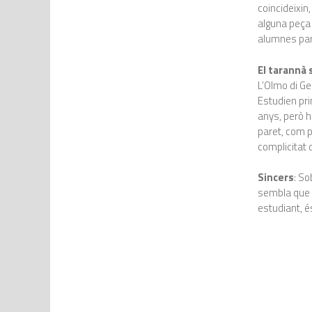
coincideixin
alguna peça 
alumnes par
El tarannà
L’Olmo di Ge
Estudien prim
anys, però h
paret, com p
complicitat
Sincers
: So
sembla que 
estudiant, 