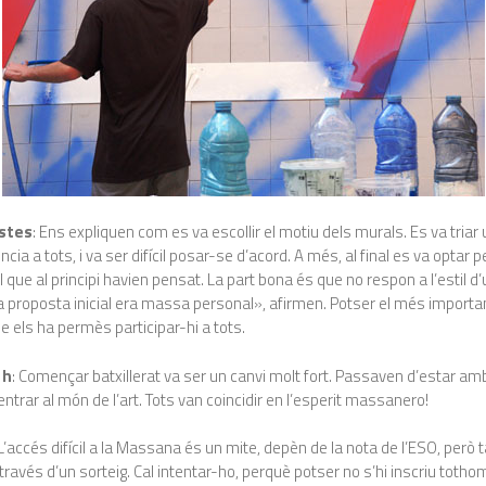
stes
: Ens expliquen com es va escollir el motiu dels murals. Es va tria
cia a tots, i va ser difícil posar-se d’acord. A més, al final es va optar 
l que al principi havien pensat. La part bona és que no respon a l’estil d
 proposta inicial era massa personal», afirmen. Potser el més importa
ue els ha permès participar-hi a tots.
 h
: Començar batxillerat va ser un canvi molt fort. Passaven d’estar am
entrar al món de l’art. Tots van coincidir en l’esperit massanero!
 L’accés difícil a la Massana és un mite, depèn de la nota de l’ESO, però 
través d’un sorteig. Cal intentar-ho, perquè potser no s’hi inscriu tothom