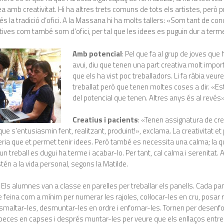
dea amb creativitat. Hi ha altres trets comuns de tots els artistes, però
 la tradició d’ofici. A la Massana hi ha molts tallers: «Som tant de co
tives com també som d’ofici, per tal que les idees es puguin dur a term
Amb potencial
: Pel que fa al grup de joves qu
avui, diu que tenen una part creativa molt impor
que els ha vist poc treballadors. Li fa ràbia veur
treballat però que tenen moltes coses a dir. «Es
del potencial que tenen. Altres anys és al revés»
Creatius i pacients
: «Tenen assignatura de crea
que s’entusiasmin fent, realitzant, produint!», exclama. La creativitat et
ria que et permet tenir idees. Però també es necessita una calma; la q
n treball es dugui ha terme i acabar-lo. Per tant, cal calma i serenitat.
tén a la vida personal, segons la Matilde.
: Els alumnes van a classe en parelles per treballar els panells. Cada p
e feina com a mínim per numerar les rajoles, col·locar-les en cru, posar 
esmaltar-les, desmuntar-les en ordre i enfornar-les. Tornen per desenfo
s peces en capses i després muntar-les per veure que els enllaços entr