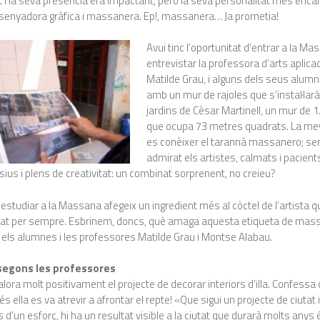
t i la seva presència era impactant, però la seva personalitat més encara
ssenyadora gràfica i massanera. Ep!, massanera… Ja prometia!
Avui tinc l’oportunitat d’entrar a la Ma
entrevistar la professora d’arts aplica
Matilde Grau, i alguns dels seus alumn
amb un mur de rajoles que s’instal·larà
jardins de Cèsar Martinell, un mur de 1
que ocupa 73 metres quadrats. La mev
es conèixer el tarannà massanero; s
admirat els artistes, calmats i pacient
sius i plens de creativitat: un combinat sorprenent, no creieu?
studiar a la Massana afegeix un ingredient més al còctel de l’artista 
itat per sempre. Esbrinem, doncs, què amaga aquesta etiqueta de mas
els alumnes i les professores Matilde Grau i Montse Alabau.
 segons les professores
alora molt positivament el projecte de decorar interiors d’illa. Confessa 
s ella es va atrevir a afrontar el repte! «Que sigui un projecte de ciutat 
 d’un esforç, hi ha un resultat visible a la ciutat que durarà molts anys