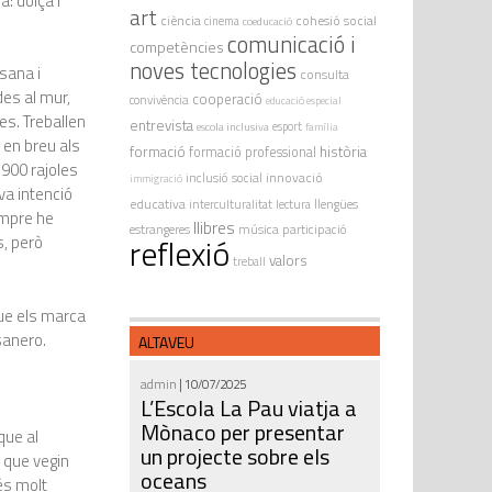
: dolça i
art
ciència
cohesió social
cinema
coeducació
comunicació i
competències
noves tecnologies
ssana i
consulta
des al mur,
cooperació
convivència
educació especial
es. Treballen
entrevista
escola inclusiva
esport
família
 en breu als
formació
història
formació professional
.900 rajoles
innovació
inclusió social
immigració
a intenció
educativa
interculturalitat
lectura
llengües
empre he
llibres
estrangeres
música
participació
reflexió
s, però
valors
treball
que els marca
sanero.
ALTAVEU
admin
| 10/07/2025
L’Escola La Pau viatja a
Mònaco per presentar
que al
un projecte sobre els
i que vegin
oceans
 és molt