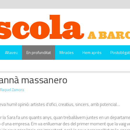
Altaveu
En profunditat
Mirades
Hem après
Postobligat
rannà massanero
Raquel Zamora
va humil opinió: artistes d’ofici, creatius, sincers, amb potencial…
er la Sara fa uns quants anys, quan treballàvem juntes en un departam
 d’una empresa. Em va enlluernar des del primer moment que la vaig ve