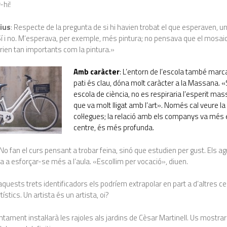
-hi!
ius
: Respecte de la pregunta de si hi havien trobat el que esperaven, un
í i no. M’esperava, per exemple, més pintura; no pensava que el mosaic
ien tan importants com la pintura.»
Amb caràcter
: L’entorn de l’escola també marca
pati és clau, dóna molt caràcter a la Massana. «
escola de ciència, no es respiraria l’esperit mas
que va molt lligat amb l’art». Només cal veure la 
col·legues; la relació amb els companys va més e
centre, és més profunda.
 No fan el curs pensant a trobar feina, sinó que estudien per gust. Els ag
da a esforçar-se més a l’aula. «Escollim per vocació», diuen.
aquests trets identificadors els podríem extrapolar en part a d’altres c
ístics. Un artista és un artista, oi?
untament instal·larà les rajoles als jardins de Cèsar Martinell. Us mostr