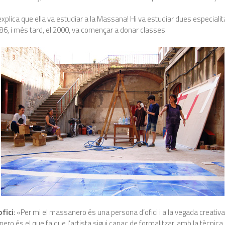
plica que ella va estudiar a la Massana! Hi va estudiar dues especialit
86, i més tard, el 2000, va començar a donar classes.
ofici
: «Per mi el massanero és una persona d’ofici i a la vegada creativa.
o és el que fa que l’artista sigui capaç de formalitzar, amb la tècnica 