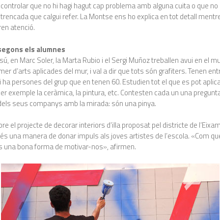
, controlar que no hi hagi hagut cap problema amb alguna cuita o que no 
trencada que calgui refer. La Montse ens ho explica en tot detall mentre
en atenció.
 segons els alumnes
sú, en Marc Soler, la Marta Rubio i el Sergi Muñoz treballen avui en el mu
er d’arts aplicades del mur, i val a dir que tots són grafiters. Tenen ent
i ha persones del grup que en tenen 60. Estudien tot el que es pot aplic
er exemple la ceràmica, la pintura, etc. Contesten cada un una pregunta
 dels seus companys amb la mirada: són una pinya.
bre el projecte de decorar interiors d’illa proposat pel districte de l’Eixam
és una manera de donar impuls als joves artistes de l’escola. «Com q
és una bona forma de motivar-nos», afirmen.