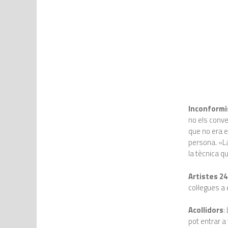
Inconformi
no els conven
que no era e
persona. «La
la tècnica q
Artistes 24
col·legues a 
Acollidors
:
pot entrar a 