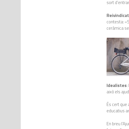
sort d’entrar
Reivindicat
contesta: «S
ceràmica ser
Idealistes
:
això els aju
És cert que 
educatius art
En breu l’Aj