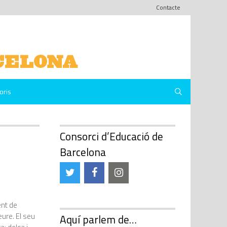
Contacte
oris
Consorci d’Educació de
Barcelona
ent de
ure. El seu
Aquí parlem de…