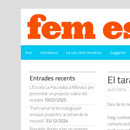
Vés
al
contingut
Inici
Iniciatives
La veu dels mestres
Suggerim
El ta
Entrades recents
L’Escola La Pau viatja a Mònaco per
24/07/2014
-
presentar un projecte sobre els
oceans
10/07/2025
Des de la me
“Fem servir la tecnologia per
enriquir projectes al servei de la
Vaig conèix
inclusió”
23/12/2024
comunicació
Playable: Aprèn a fer un videojoc