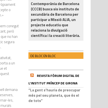
Contemporània de Barcelona
 pròpiament
(CCCB) busca sis instituts de
ncepte o
secundària de Barcelona per
e.»
participar a Missió ALIA, un
projecte educatiu que
e hem conegut
relaciona la divulgació
tant, però
científica i la creació literària.
e que no han
tic segura
.
DE BLOC EN BLOC
tivitat,
 porta a un
ue et
 Aquest
REVISTA FÒRUM DIGITAL DE
L’INSTITUT PRÍNCEP DE GIRONA
anell demana
“La gent s'hauria de preocupar
reserves,
més pel seu planeta, que és el
rnar-les,
de tots”
e murals