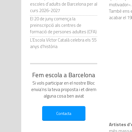
escoles d’adults de Barcelona per al
motivador».
curs 2026-2027
També ens ex
acabar el 19
El 20 de juny comença la
preinscripció als centres de
formació de persones adultes (CFA)
L’Escola Víctor Català celebra els 55
anys d’història
Fem escola a Barcelona
Si vols participar en el nostre Bloc
envia’ns la teva proposta i et direm
alguna cosa ben aviat
Artistes d’
més massaner