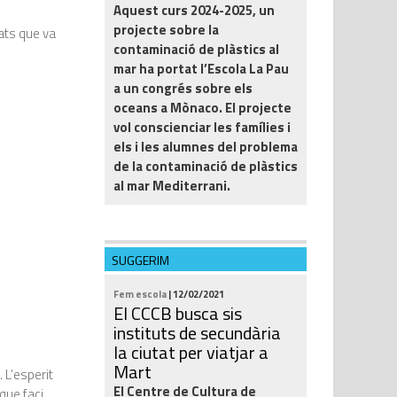
Aquest curs 2024-2025, un
projecte sobre la
ats que va
contaminació de plàstics al
mar ha portat l’Escola La Pau
a un congrés sobre els
oceans a Mònaco. El projecte
vol conscienciar les famílies i
els i les alumnes del problema
de la contaminació de plàstics
al mar Mediterrani.
SUGGERIM
Fem escola
| 12/02/2021
El CCCB busca sis
instituts de secundària
la ciutat per viatjar a
Mart
 L’esperit
El Centre de Cultura de
que faci