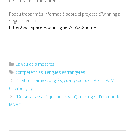
de forma molt més intensa.
Podeu trobar més informació sobre el projecte eTwinning al
següent enllaç:
https://twinspace.etwinning.net/45520/home
La veu dels mestres
competències
,
llengües estrangeres
L’Institut Barna-Congrés, guanyador del I Premi PUM!
Ciberbullying!
“De sis a sis: allò que no es veu”, un viatge a l’interior del
MNAC