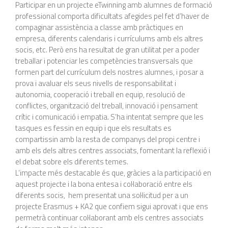
Participar en un projecte eTwinning amb alumnes de formació
professional comporta dificultats afegides pel fet d’haver de
compaginar assistència a classe amb pràctiques en
empresa, diferents calendaris i currículums amb els altres
socis, etc. Però ens ha resultat de gran utilitat per a poder
treballar i potenciar les competències transversals que
formen part del currículum dels nostres alumnes, i posar a
prova i avaluar els seus nivells de responsabilitat i
autonomia, cooperació i treball en equip, resolució de
conflictes, organització del treball, innovació i pensament
crític i comunicació i empatia. S’ha intentat sempre que les
tasques es fessin en equip i que els resultats es
compartissin amb la resta de companys del propi centre i
amb els dels altres centres associats, fomentant la reflexió i
el debat sobre els diferents temes.
L’impacte més destacable és que, gràcies a la participació en
aquest projecte i la bona entesa i col·laboració entre els
diferents socis, hem presentat una sol·licitud per a un
projecte Erasmus + KA2 que confiem sigui aprovat i que ens
permetrà continuar col·laborant amb els centres associats