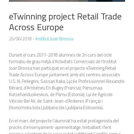
eTwinning project Retail Trade
Across Europe
26/06/2018
-
Institut Joan Brossa
Durant el curs 2017-2018 alumnes de 2n curs del cicle
formatiu de grau mitjà d’Activitats Comercials de l’Institut
Joan Brossa han participat en el projecte eTwinning Retail
Trade Across Europe juntament amb els centres associats
I.I.S. N. Pellegrini, Sassari Italia; Lycée Professionnel Alexandre
Bérard, d’Ambérieu En Bugey (Francia); Pärnumaa
Kutsehariduskeskus, de Pärnu (Estonia); Lycée Agricole
Viticole Bel Air, de Saint-Jean-d’Ardieres (França) i
Ekonomska šola Ljubljana (de Ljubljana Eslovenia).
En el marc del projecte l’alumnat ha estat protagonista del
procés d’ensenyament-aprenentatge, treballant i fent
recerca a l’entorn de la seva ciutat i utilitzant l’anglés com a