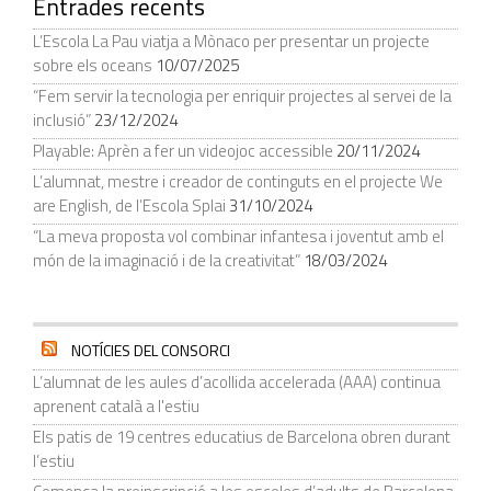
Entrades recents
L’Escola La Pau viatja a Mònaco per presentar un projecte
sobre els oceans
10/07/2025
“Fem servir la tecnologia per enriquir projectes al servei de la
inclusió”
23/12/2024
Playable: Aprèn a fer un videojoc accessible
20/11/2024
L’alumnat, mestre i creador de continguts en el projecte We
are English, de l’Escola Splai
31/10/2024
“La meva proposta vol combinar infantesa i joventut amb el
món de la imaginació i de la creativitat”
18/03/2024
NOTÍCIES DEL CONSORCI
L’alumnat de les aules d’acollida accelerada (AAA) continua
aprenent català a l'estiu
Els patis de 19 centres educatius de Barcelona obren durant
l’estiu