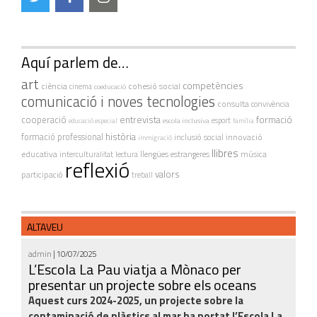
Aquí parlem de…
art
competències
ciència
cohesió social
cinema
coeducació
comunicació i noves tecnologies
consulta
convivència
cooperació
entrevista
formació
escola inclusiva
esport
educació especial
família
història
formació professional
innovació
inclusió social
immigració
llibres
educativa
interculturalitat
lectura
llengües estrangeres
música
reflexió
valors
participació
treball
ALTAVEU
admin
| 10/07/2025
L’Escola La Pau viatja a Mònaco per
presentar un projecte sobre els oceans
Aquest curs 2024-2025, un projecte sobre la
contaminació de plàstics al mar ha portat l’Escola La