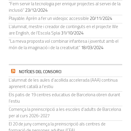
“Fem servir la tecnologia per enriquir projectes al servei de la
inclusió”
23/12/2024
Playable: Aprèn a fer un videojoc accessible
20/11/2024
L’alumnat, mestre i creador de continguts en el projecte We
are English, de l’Escola Splai
31/10/2024
“La meva proposta vol combinar infantesa i joventut amb el
món de la imaginació i de la creativitat”
18/03/2024
NOTÍCIES DEL CONSORCI
L’alumnat de les aules d’acollida accelerada (AAA) continua
aprenent català a l'estiu
Els patis de 19 centres educatius de Barcelona obren durant
l’estiu
Comença la preinscripció a les escoles d’adults de Barcelona
per al curs 2026-2027
El 20 de juny comença la preinscripció als centres de
formació de persones adultes (CFA)