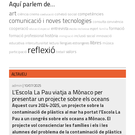
Aquí parlem de…
art
competències
ciència
cohesió social
cinema
coeducació
comunicació i noves tecnologies
consulta
convivència
cooperació
entrevista
formació
escola inclusiva
esport
educació especial
família
història
formació professional
innovació
inclusió social
immigració
llibres
educativa
interculturalitat
lectura
llengües estrangeres
música
reflexió
valors
participació
treball
ALTAVEU
admin
| 10/07/2025
L’Escola La Pau viatja a Mònaco per
presentar un projecte sobre els oceans
Aquest curs 2024-2025, un projecte sobre la
contaminació de plàstics al mar ha portat l’Escola La
Pau a un congrés sobre els oceans a Mònaco. El
projecte vol conscienciar les famílies i els i les
alumnes del problema de la contaminació de plàstics