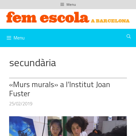
Vés
Menu
al
contingut
Menu
secundària
«Murs murals» a l’Institut Joan
Fuster
25/02/2019