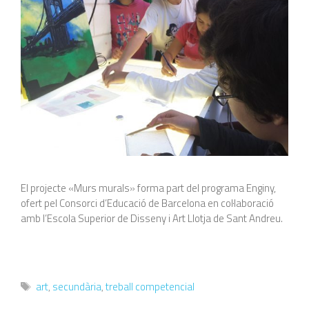
El projecte «Murs murals» forma part del programa Enginy,
ofert pel Consorci d’Educació de Barcelona en col·laboració
amb l’Escola Superior de Disseny i Art Llotja de Sant Andreu.
Etiquetes
art
,
secundària
,
treball competencial