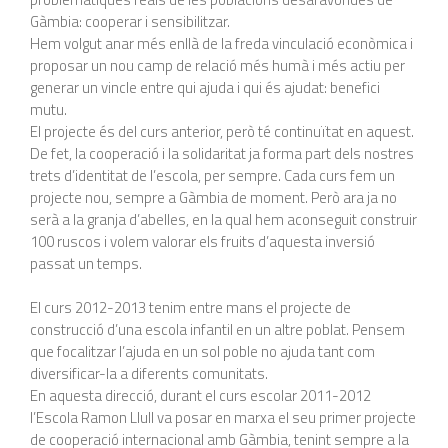
Gàmbia: cooperar i sensibilitzar.
Hem volgut anar més enllà de la freda vinculació econòmica i
proposar un nou camp de relació més humà i més actiu per
generar un vincle entre qui ajuda i qui és ajudat: benefici
mutu.
El projecte és del curs anterior, però té continuïtat en aquest.
De fet, la cooperació i la solidaritat ja forma part dels nostres
trets d’identitat de l’escola, per sempre. Cada curs fem un
projecte nou, sempre a Gàmbia de moment. Però ara ja no
serà a la granja d’abelles, en la qual hem aconseguit construir
100 ruscos i volem valorar els fruits d’aquesta inversió
passat un temps.
El curs 2012-2013 tenim entre mans el projecte de
construcció d’una escola infantil en un altre poblat. Pensem
que focalitzar l’ajuda en un sol poble no ajuda tant com
diversificar-la a diferents comunitats.
En aquesta direcció, durant el curs escolar 2011-2012
l’Escola Ramon Llull va posar en marxa el seu primer projecte
de cooperació internacional amb Gàmbia, tenint sempre a la