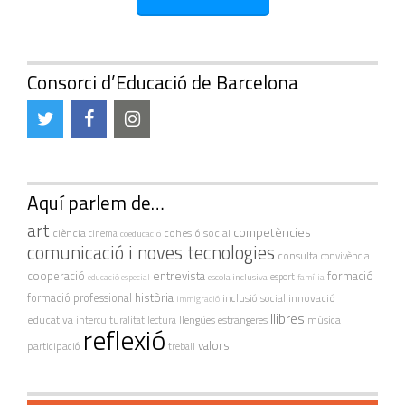
Consorci d’Educació de Barcelona
Aquí parlem de…
art
competències
ciència
cohesió social
cinema
coeducació
comunicació i noves tecnologies
consulta
convivència
cooperació
entrevista
formació
escola inclusiva
esport
educació especial
família
història
formació professional
innovació
inclusió social
immigració
llibres
educativa
interculturalitat
lectura
llengües estrangeres
música
reflexió
valors
participació
treball