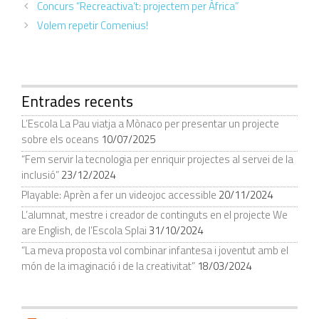
Concurs “Recreactiva’t: projectem per Àfrica”
Volem repetir Comenius!
Entrades recents
L’Escola La Pau viatja a Mònaco per presentar un projecte
sobre els oceans
10/07/2025
“Fem servir la tecnologia per enriquir projectes al servei de la
inclusió”
23/12/2024
Playable: Aprèn a fer un videojoc accessible
20/11/2024
L’alumnat, mestre i creador de continguts en el projecte We
are English, de l’Escola Splai
31/10/2024
“La meva proposta vol combinar infantesa i joventut amb el
món de la imaginació i de la creativitat”
18/03/2024