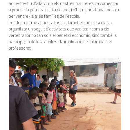
aquest estiu d’allà. Amb els nostres ruscos es va començar
a produir la primera collita de mel, i n’hem portat una mostra
per vendre-la a les famílies de l’escola.
Per dur a terme aquesta tasca, durant el curs l’escola va
organitzar un seguit d’activitats que van tenir com a eix
vertebrador no tan sols el benefici econòmic, sinó també la
participació de les famílies i la implicació de l’alumnat i el
professorat.