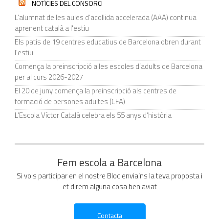
NOTÍCIES DEL CONSORCI
L’alumnat de les aules d’acollida accelerada (AAA) continua
aprenent català a l'estiu
Els patis de 19 centres educatius de Barcelona obren durant
l’estiu
Comença la preinscripció a les escoles d’adults de Barcelona
per al curs 2026-2027
El 20 de juny comença la preinscripció als centres de
formació de persones adultes (CFA)
L’Escola Víctor Català celebra els 55 anys d’història
Fem escola a Barcelona
Si vols participar en el nostre Bloc envia’ns la teva proposta i
et direm alguna cosa ben aviat