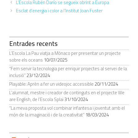
L’Escola Rubén Darío se segueix obrint a Europa
Esclat d’energia i color a l’Institut Joan Fuster
Entrades recents
L’Escola La Pau viatja a Mònaco per presentar un projecte
sobre els oceans
10/07/2025
“Fem servir la tecnologia per enriquir projectes al servei de la
inclusió”
23/12/2024
Playable: Aprèn a fer un videojoc accessible
20/11/2024
L’alumnat, mestre i creador de continguts en el projecte We
are English, de l’Escola Splai
31/10/2024
“La meva proposta vol combinar infantesa i joventut amb el
món de la imaginació i de la creativitat”
18/03/2024