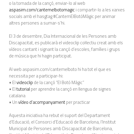
o la tornada de la cançó, enviar-lo al web
aspasim.com/cantemelbotomagic
i compartir-lo a les xarxes
socials amb el hasgtag #CantemElBotóMàgic per animar
altres persones a sumar-s’hi.
El 3 de desembre, Dia Internacional de les Persones amb
Discapacitat, es publicarà el videoclip col·lectiu creat amb els
vídeos cantant i signant la cançó d’escoles, famílies i grups
de música que hi hagin participat.
Al web aspasim.com/cantemelboto hi ha tot el que es
necessita per a participar-hi:
• El
videoclip
de la cançó “El Botó Màgic”
• El
tutorial
per aprendre la cançó en llengua de signes
catalana
• Un
vídeo d’acompanyament
per practicar
Aquesta iniciativa ha rebut el suport del Departament
d’Educació, el Consorci d’Educació de Barcelona, l’Institut
Municipal de Persones amb Discapacitat de Barcelona,