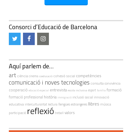
Consorci d’Educació de Barcelona
Aquí parlem de…
art
competències
ciència
cohesió social
cinema
coeducació
comunicació i noves tecnologies
consulta
convivència
cooperació
entrevista
formació
escola inclusiva
esport
educació especial
família
història
formació professional
innovació
inclusió social
immigració
llibres
educativa
interculturalitat
lectura
llengües estrangeres
música
reflexió
valors
participació
treball