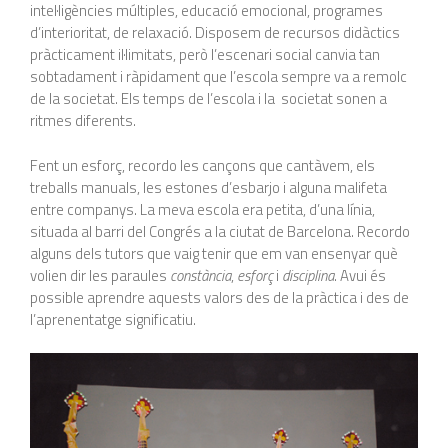
intel·ligències múltiples, educació emocional, programes
d’interioritat, de relaxació. Disposem de recursos didàctics
pràcticament il·limitats, però l’escenari social canvia tan
sobtadament i ràpidament que l’escola sempre va a remolc
de la societat. Els temps de l’escola i la societat sonen a
ritmes diferents.
Fent un esforç, recordo les cançons que cantàvem, els
treballs manuals, les estones d’esbarjo i alguna malifeta
entre companys. La meva escola era petita, d’una línia,
situada al barri del Congrés a la ciutat de Barcelona. Recordo
alguns dels tutors que vaig tenir que em van ensenyar què
volien dir les paraules
constància
,
esforç
i
disciplina
. Avui és
possible aprendre aquests valors des de la pràctica i des de
l’aprenentatge significatiu.