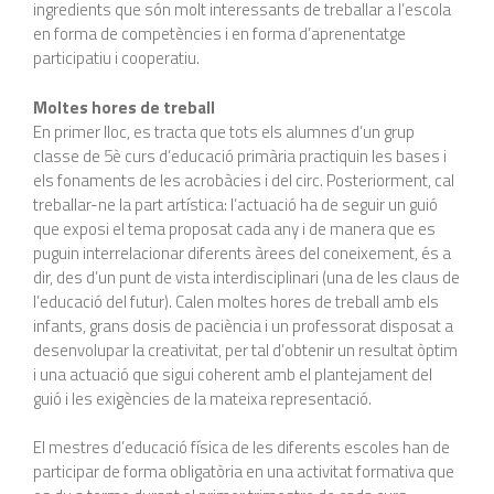
ingredients que són molt interessants de treballar a l’escola
en forma de competències i en forma d’aprenentatge
participatiu i cooperatiu.
Moltes hores de treball
En primer lloc, es tracta que tots els alumnes d’un grup
classe de 5è curs d’educació primària practiquin les bases i
els fonaments de les acrobàcies i del circ. Posteriorment, cal
treballar-ne la part artística: l’actuació ha de seguir un guió
que exposi el tema proposat cada any i de manera que es
puguin interrelacionar diferents àrees del coneixement, és a
dir, des d’un punt de vista interdisciplinari (una de les claus de
l’educació del futur). Calen moltes hores de treball amb els
infants, grans dosis de paciència i un professorat disposat a
desenvolupar la creativitat, per tal d’obtenir un resultat òptim
i una actuació que sigui coherent amb el plantejament del
guió i les exigències de la mateixa representació.
El mestres d’educació física de les diferents escoles han de
participar de forma obligatòria en una activitat formativa que