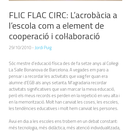
FLIC FLAC CIRC: L’acrobàcia a
l’escola com a element de
cooperació i col·laboració
29/10/2010
-
Jordi Puig
Sóc mestre d’educació física des de fa setze anys al Col·legi
La Salle Bonanova de Barcelona. A vegades em paro a
pensar i a recordar les activitats que vaig fer quan era
alumne d’EGB als anys setanta.
M’agradaria recordar
activitats significatives que van marcar la meva educació,
però els meus records es perden en la repetició en veu alta i
en la memorització. Molt han canviat les coses, les escoles,
les tendències educatives i molt hem canviat les persones.
Avui en dia a les escoles ens trobem en un debat constant:
més tecnologia, més didàctica, més atenció individualitzada,