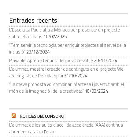
Entrades recents
L’Escola La Pau viatja a Mònaco per presentar un projecte
sobre els oceans
10/07/2025
“Fem servir la tecnologia per enriquir projectes al servei de la
inclusió”
23/12/2024
Playable: Aprèn a fer un videojoc accessible
20/11/2024
L’alumnat, mestre i creador de continguts en el projecte We
are English, de l’Escola Splai
31/10/2024
“La meva proposta vol combinar infantesa i joventut amb el
món de la imaginació i de la creativitat”
18/03/2024
NOTÍCIES DEL CONSORCI
L’alumnat de les aules d’acollida accelerada (AAA) continua
aprenent català a l'estiu