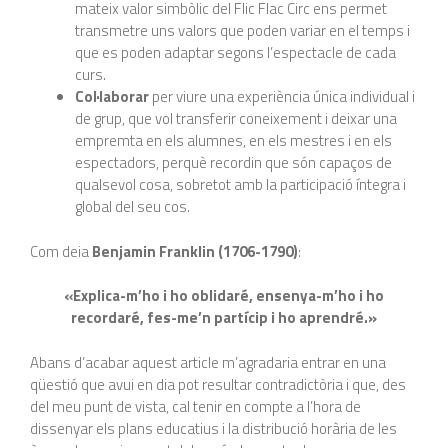
mateix valor simbòlic del Flic Flac Circ ens permet
transmetre uns valors que poden variar en el temps i
que es poden adaptar segons l’espectacle de cada
curs.
Col·laborar
per viure una experiència única individual i
de grup, que vol transferir coneixement i deixar una
empremta en els alumnes, en els mestres i en els
espectadors, perquè recordin que són capaços de
qualsevol cosa, sobretot amb la participació íntegra i
global del seu cos.
Com deia
Benjamin Franklin (1706-1790)
:
«Explica-m’ho i ho oblidaré, ensenya-m’ho i ho
recordaré, fes-me’n partícip i ho aprendré.»
Abans d’acabar aquest article m’agradaria entrar en una
qüestió que avui en dia pot resultar contradictòria i que, des
del meu punt de vista, cal tenir en compte a l’hora de
dissenyar els plans educatius i la distribució horària de les