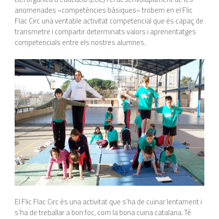
anomenades «competències bàsiques» trobem en el Flic
Flac Circ una veritable activitat competencial que és capaç de
transmetre i compartir determinats valors i aprenentatges
competencials entre els nostres alumnes.
El Flic Flac Circ és una activitat que s’ha de cuinar lentament i
s’ha de treballar a bon foc, com la bona cuina catalana. Té