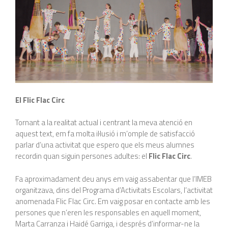
El Flic Flac Circ
Tornant a la realitat actual i centrant la meva atenció en
aquest text, em fa molta il·lusió i m’omple de satisfacció
parlar d’una activitat que espero que els meus alumnes
recordin quan siguin persones adultes: el
Flic Flac Circ
.
Fa aproximadament deu anys em vaig assabentar que l’IMEB
organitzava, dins del Programa d’Activitats Escolars, l’activitat
anomenada Flic Flac Circ. Em vaig posar en contacte amb les
persones que n’eren les responsables en aquell moment,
Marta Carranza i Haidé Garriga, i després d’informar-ne la