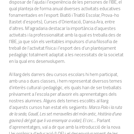
disposar de l’ajuda i l’experiència de les persones de l’IBE, el
qual planteja de forma anual diverses activitats educatives
fonamentades en l’esport: Biatló i Triatló Escolar, Prova-ho
(tastet d’esports), Curses d’Orientació, Dansa Ara, entre
d’altres. M’agradaria destacar la importància d’aquestes
activitats i la professionalitat amb la qual es treballa des de
l’IBE, ja que són els veritables impulsors d’una filosofia de
treball de l’activitat física i l’esport des d’un plantejament
pedagògic totalment adaptat a les necessitats de la societat
en la qual ens desenvolupem.
Al llarg dels darrers deu cursos escolars hi hem participat,
amb una o dues classes, i hem representat diversos temes
d’interès cultural i pedagògic, els quals han de ser treballats
prèviament a l’escola per afavorir els aprenentatges dels
nostres alumnes. Alguns dels temes escollits al llarg
d’aquests cursos han estat els següents:
Marco Polo i la ruta
de la seda
,
Gaudí
,
Les set meravelles del món antic
,
Història d’una
gavina (i del gat que li va ensenyar a volar)
,
El circ
… Parlant
d’aprenentatges, val a dir que amb la introducció de la nova
Llei orgànica d’educació (LOE) i el desenvolupament de les