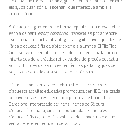
l’escenari de forma dinàmica, guiats per un actor que sempre
els ajuda quan són a l’escenari i que interactua amb ells i
amb el públic.
Allò que jo vaig aprendre de forma repetitiva a la meva petita
escola de barri,
esforç
,
constància
i
disciplina
, es pot aprendre
avui en dia amb activitats integrals i significatives que des de
l’àrea d’educació física s’ofereixen als alumnes. El Flic Flac
Circ esdevé un veritable recurs educatiu per treballar amb els
infants des de la pràctica reflexiva, des del procés educatiu
sociocrític i des de les noves tendències pedagògiques del
segle xxi adaptades a la societat en què vivim.
Bé, ara ja coneixeu alguns dels misteris i dels secrets
d’aquesta activitat educativa promoguda per l’IBE, realitzada
per diverses escoles d’educació primària de la ciutat de
Barcelona, interpretada per nens i nenes de 5è curs
d’educació primària, dirigida i coordinada per mestres
d’educació física, i que té la voluntat de convertir-se en un
veritable referent educatiu de la ciutat.