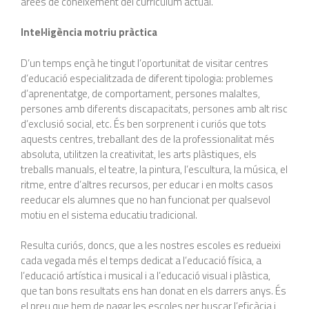
àrees de coneixement del currículum actual.
Intel·ligència motriu pràctica
D’un temps ençà he tingut l’oportunitat de visitar centres
d’educació especialitzada de diferent tipologia: problemes
d’aprenentatge, de comportament, persones malaltes,
persones amb diferents discapacitats, persones amb alt risc
d’exclusió social, etc. És ben sorprenent i curiós que tots
aquests centres, treballant des de la professionalitat més
absoluta, utilitzen la creativitat, les arts plàstiques, els
treballs manuals, el teatre, la pintura, l’escultura, la música, el
ritme, entre d’altres recursos, per educar i en molts casos
reeducar els alumnes que no han funcionat per qualsevol
motiu en el sistema educatiu tradicional.
Resulta curiós, doncs, que a les nostres escoles es redueixi
cada vegada més el temps dedicat a l’educació física, a
l’educació artística i musical i a l’educació visual i plàstica,
que tan bons resultats ens han donat en els darrers anys. És
el preu que hem de pagar les escoles per buscar l’eficàcia i