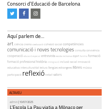
Consorci d’Educació de Barcelona
Aquí parlem de…
art
competències
ciència
cohesió social
cinema
coeducació
comunicació i noves tecnologies
consulta
convivència
cooperació
entrevista
formació
escola inclusiva
esport
educació especial
família
història
formació professional
innovació
inclusió social
immigració
llibres
educativa
interculturalitat
lectura
llengües estrangeres
música
reflexió
valors
participació
treball
ALTAVEU
admin
| 10/07/2025
L’Escola La Pau viatja a Mònaco per