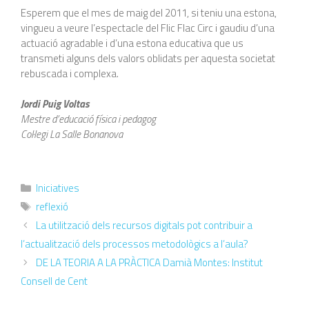
Esperem que el mes de maig del 2011, si teniu una estona,
vingueu a veure l’espectacle del Flic Flac Circ i gaudiu d’una
actuació agradable i d’una estona educativa que us
transmeti alguns dels valors oblidats per aquesta societat
rebuscada i complexa.
Jordi Puig Voltas
Mestre d’educació física i pedagog
Col·legi La Salle Bonanova
Iniciatives
reflexió
La utilització dels recursos digitals pot contribuir a
l’actualització dels processos metodològics a l’aula?
DE LA TEORIA A LA PRÀCTICA Damià Montes: Institut
Consell de Cent