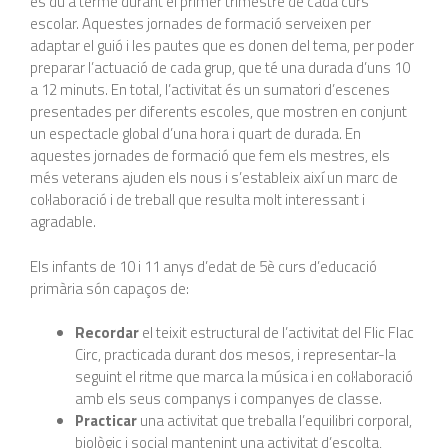
es du a terme durant el primer trimestre de cada curs
escolar. Aquestes jornades de formació serveixen per
adaptar el guió i les pautes que es donen del tema, per poder
preparar l’actuació de cada grup, que té una durada d’uns 10
a 12 minuts. En total, l’activitat és un sumatori d’escenes
presentades per diferents escoles, que mostren en conjunt
un espectacle global d’una hora i quart de durada. En
aquestes jornades de formació que fem els mestres, els
més veterans ajuden els nous i s’estableix així un marc de
col·laboració i de treball que resulta molt interessant i
agradable.
Els infants de 10 i 11 anys d’edat de 5è curs d’educació
primària són capaços de:
Recordar
el teixit estructural de l’activitat del Flic Flac
Circ, practicada durant dos mesos, i representar-la
seguint el ritme que marca la música i en col·laboració
amb els seus companys i companyes de classe.
Practicar
una activitat que treballa l’equilibri corporal,
biològic i social mantenint una activitat d’escolta,