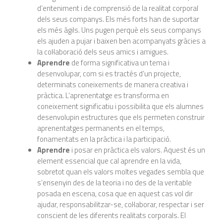
d’enteniment i de comprensió de la realitat corporal
dels seus companys. Els més forts han de suportar
els més àgils. Uns pugen perquè els seus companys
els ajuden a pujar i baixen ben acompanyats gràcies a
la col·laboració dels seus amics i amigues.
Aprendre
de forma significativa un tema i
desenvolupar, com si es tractés d’un projecte,
determinats coneixements de manera creativa i
pràctica. L’aprenentatge es transforma en
coneixement significatiu i possibilita que els alumnes
desenvolupin estructures que els permeten construir
aprenentatges permanents en el temps,
fonamentats en la pràctica i la participació.
Aprendre
i posar en pràctica els valors. Aquest és un
element essencial que cal aprendre en la vida,
sobretot quan els valors moltes vegades sembla que
s’ensenyin des de la teoria i no des de la veritable
posada en escena, cosa que en aquest cas vol dir
ajudar, responsabilitzar-se, col·laborar, respectar i ser
conscient de les diferents realitats corporals. El